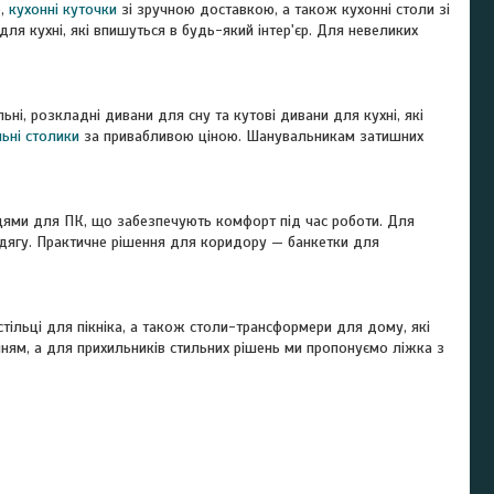
ю,
кухонні куточки
зі зручною доставкою, а також кухонні столи зі
для кухні, які впишуться в будь-який інтер'єр. Для невеликих
ьні, розкладні дивани для сну та кутові дивани для кухні, які
ьні столики
за привабливою ціною. Шанувальникам затишних
ьцями для ПК, що забезпечують комфорт під час роботи. Для
одягу. Практичне рішення для коридору — банкетки для
стільці для пікніка, а також столи-трансформери для дому, які
ням, а для прихильників стильних рішень ми пропонуємо ліжка з