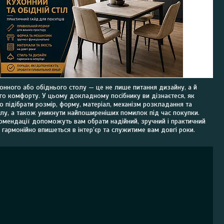
хонного або обіднього столу — це не лише питання дизайну, а й
о комфорту. У цьому докладному посібнику ви дізнаєтеся, як
о підібрати розмір, форму, матеріал, механізм розкладання та
олу, а також уникнути найпоширеніших помилок під час покупки.
омендації допоможуть вам обрати надійний, зручний і практичний
й гармонійно впишеться в інтер’єр та служитиме вам довгі роки.