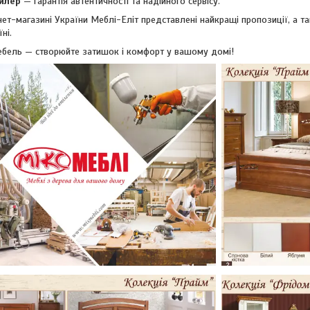
илер
— гарантія автентичності та надійного сервісу.
ет-магазині України Меблі-Еліт представлені найкращі пропозиції, а т
ні.
бель — створюйте затишок і комфорт у вашому домі!