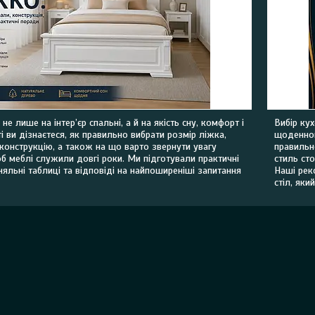
не лише на інтер’єр спальні, а й на якість сну, комфорт і
Вибір ку
ті ви дізнаєтеся, як правильно вибрати розмір ліжка,
щоденног
 конструкцію, а також на що варто звернути увагу
правильн
б меблі служили довгі роки. Ми підготували практичні
стиль ст
няльні таблиці та відповіді на найпоширеніші запитання
Наші рек
стіл, яки