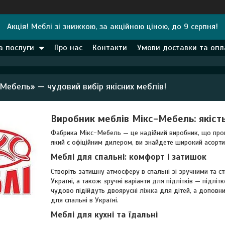
Акція! Меблі зі знижкою, за акційною ціною, до 9 серпня!
а послуги
Про нас
Контакти
Умови доставки та опл
Мебель» — чудовий вибір якісних меблів!
Виробник меблів Мікс-Мебель: якіст
Фабрика Мікс-Мебель — це надійний виробник, що пропон
який є офіційним дилером, ви знайдете широкий асортиме
Меблі для спальні: комфорт і затишок
Створіть затишну атмосферу в спальні зі зручними та с
Україні, а також зручні варіанти для підлітків — підлі
чудово підійдуть двоярусні ліжка для дітей, а допов
для спальні в Україні.
Меблі для кухні та їдальні