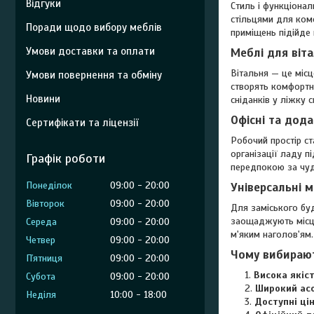
Відгуки
Стиль і функціонал
стільцями для комф
Поради щодо вибору меблів
приміщень підійде 
Умови доставки та оплати
Меблі для віта
Вітальня — це місц
Умови повернення та обміну
створять комфортни
Новини
сніданків у ліжку 
Офісні та дода
Сертифікати та ліцензії
Робочий простір с
організації ладу п
Графік роботи
передпокою за чу
Понеділок
09:00
20:00
Універсальні м
Вівторок
09:00
20:00
Для заміського буд
заощаджують місце
Середа
09:00
20:00
м'яким наголов'ям.
Четвер
09:00
20:00
Чому вибираю
Пʼятниця
09:00
20:00
Висока якіс
Субота
09:00
20:00
Широкий ас
Неділя
10:00
18:00
Доступні ці