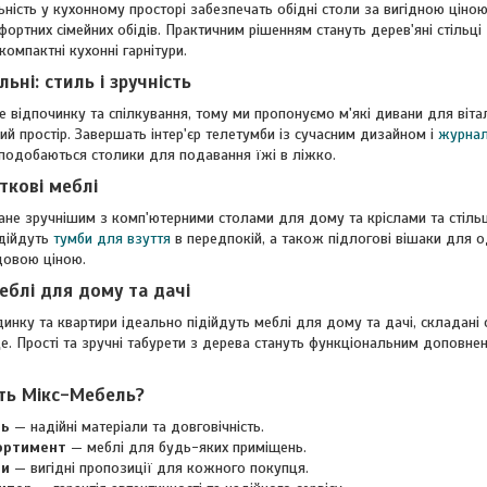
ьність у кухонному просторі забезпечать обідні столи за вигідною ціно
ортних сімейних обідів. Практичним рішенням стануть дерев'яні стільці 
компактні кухонні гарнітури.
льні: стиль і зручність
е відпочинку та спілкування, тому ми пропонуємо м'які дивани для вітал
й простір. Завершать інтер'єр телетумби із сучасним дизайном і
журнал
сподобаються столики для подавання їжі в ліжко.
ткові меблі
тане зручнішим з комп'ютерними столами для дому та кріслами та стіл
ідійдуть
тумби для взуття
в передпокій, а також підлогові вішаки для 
довою ціною.
еблі для дому та дачі
инку та квартири ідеально підійдуть меблі для дому та дачі, складані 
. Прості та зручні табурети з дерева стануть функціональним доповнен
ть Мікс-Мебель?
ть
— надійні матеріали та довговічність.
ортимент
— меблі для будь-яких приміщень.
ни
— вигідні пропозиції для кожного покупця.