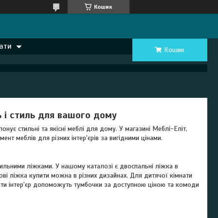
Кошик
ати
Кошик
ь і стиль для вашого дому
ує стильні та якісні меблі для дому. У магазині Меблі-Еліт,
нт меблів для різних інтер'єрів за вигідними цінами.
тильними ліжками. У нашому каталозі є двоспальні ліжка в
ткові ліжка купити можна в різних дизайнах. Для дитячої кімнати
нити інтер'єр допоможуть тумбочки за доступною ціною та комоди