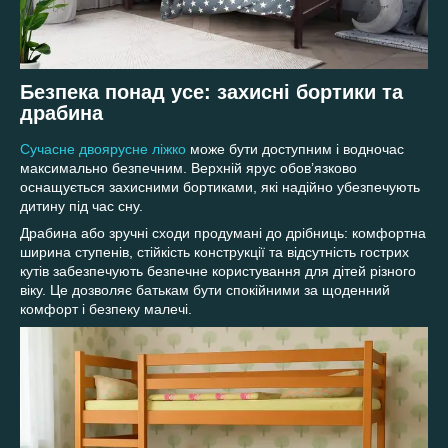
Безпека понад усе: захисні бортики та
драбина
Сучасне двоярусне ліжко
може бути доступним і водночас
максимально безпечним. Верхній ярус обов’язково
оснащується захисними бортиками, які надійно убезпечують
дитину під час сну.
Драбина або зручні сходи продумані до дрібниць: комфортна
ширина ступенів, стійкість конструкції та відсутність гострих
кутів забезпечують безпечне користування для дітей різного
віку. Це дозволяє батькам бути спокійними за щоденний
комфорт і безпеку малечі.