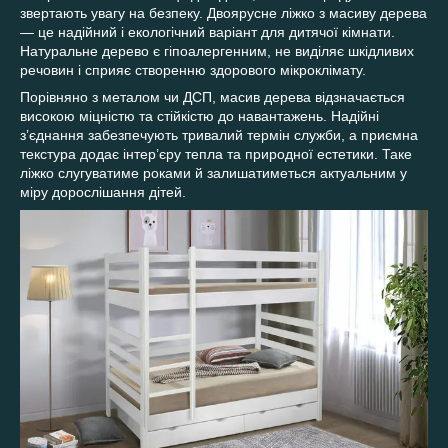
звертають увагу на безпеку. Двоярусне ліжко з масиву дерева
— це надійний і екологічний варіант для дитячої кімнати.
Натуральне дерево є гіпоалергенним, не виділяє шкідливих
речовин і сприяє створенню здорового мікроклімату.
Порівняно з металом чи ДСП, масив дерева відзначається
високою міцністю та стійкістю до навантажень. Надійні
з’єднання забезпечують тривалий термін служби, а приємна
текстура додає інтер’єру тепла та природної естетики. Таке
ліжко слугуватиме роками й залишатиметься актуальним у
міру дорослішання дітей.