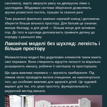
сантиметр, варто звернути увагу на двоярусне ліжко з
шухлядами. Вбудовані системи зберігання дозволяють
зручно розмістити постіль, іграшки та сезонні речі.
Таке рішення фактично замінює окремий комод і допомагає
зберегти більше вільного простору. Для батьків це означає
менше безладу, а для дітей — більше місця для активних
ігор. До того ж шухляди допомагають привчати дитину до
порядку з раннього віку.
Лаконічні моделі без шухляд: легкість і
більше простору
Мінімалістичні моделі без додаткових елементів також мають
свої переваги. Вони створюють відчуття легкості та візуально
розширюють кімнату, роблячи її світлішою та просторішою.
Ще одна важлива перевага — зручність прибирання. Під
ліжком легко проводити вологе очищення, не накопичується
пил, що особливо важливо для здоров’я дітей. Це чудовий
варіант для тих, хто цінує простоту, функціональність і
акуратний вигляд кімнати.