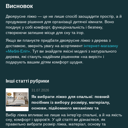
Висновок
Двоярусне ліжко — це не лише спосіб заощадити простір, а й
продумане рішення для організації дитячої кімнати. Воно
поєднує у собі комфорт, функціональність і безпеку,
створюючи затишне місце для сну та ігор.
Якщо ви плануєте придбати двоярусне ліжко з дерева з
доставкою, зверніть увагу на асортимент
інтернет-магазину
«Меблі-Еліт»
. Тут ви знайдете якісні моделі з натурального
дерева, які стануть надійним рішенням «на виріст» і
подарують вашим дітям комфорт щодня.
Інші статті рубрики
31.07.2026
Як вибрати ліжко для спальні: повний
посібник із вибору розміру, матеріалу,
основи, підйомного механізму та
конструкції
Вибір ліжка впливає не лише на інтер’єр спальні, а й на якість
сну, комфорт і здоров’я. У цій статті ви дізнаєтеся, як
правильно вибрати розмір ліжка, матеріал, основу та