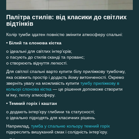
Палітра стилів: від класики до світлих
відтінків
Колір тумби здатен повністю змінити атмосферу спальні:
• Білий та слонова кістка
o ідеальні для світлих інтер’єрів;
o пасують до стилів сканді та прованс;
o створюють відчуття легкості.
Для світлої спальні варто купити білу приліжкову тумбочку,
яка освіжить простір і додасть йому витонченості. Окремо
зверніть увагу на можливість купити
тумбу приліжкову в
кольорі слонова кістка
— це рішення допоможе створити
м’яку, теплу атмосферу.
• Темний горіх і каштан
o додають інтер’єру глибини та статусності;
o ідеально підходять для класичних рішень.
Наприклад,
тумба у спальню кольору темний горіх
підкреслить вишуканий смак і солідність інтер’єру.