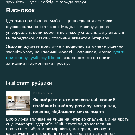
зручність — усе необхідне завжди поруч.
Висновок
Ідеальна приліжкова тумба — це поєднання естетики,
функціональності та якості. Моделі з масиву дерева
універсальні: вони доречні не лише у спальні, а й у вітальні
чи передпокої, стаючи стильним акцентом інтер’єру.
Якщо ви шукаєте практичне й водночас витончене рішення,
зверніть увагу на класичні моделі. Наприклад, можна
купити
приліжкову тумбочку Шопен
, яка допоможе створити
затишний і гармонійний простір.
Інші статті рубрики
31.07.2026
Як вибрати ліжко для спальні: повний
посібник із вибору розміру, матеріалу,
основи, підйомного механізму та
конструкції
Вибір ліжка впливає не лише на інтер’єр спальні, а й на якість
сну, комфорт і здоров’я. У цій статті ви дізнаєтеся, як
правильно вибрати розмір ліжка, матеріал, основу та
конструкцію, а також на що варто звернути увагу перед