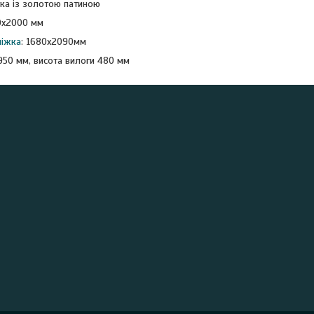
тка із золотою патиною
0х2000 мм
ліжка
: 1680х2090мм
950 мм, висота вилоги 480 мм