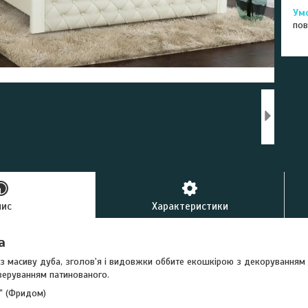
пов
пис
Характеристики
а
з масиву дуба, зголов'я і видовжки оббите екошкірою з декоруванням 
еруванням патинованого.
" (Фридом)