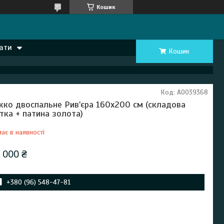
Кошик
ати
Кошик
Код:
А0039368
жко двоспальне Рив'єра 160х200 см (складова
стка + патина золота)
ає в наявності
 000 ₴
+380 (96) 548-47-81