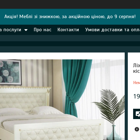
Акція! Меблі зі знижкою, за акційною ціною, до 9 серпня!
а послуги
Про нас
Контакти
Умови доставки та опл
Лі
кі
Нем
19