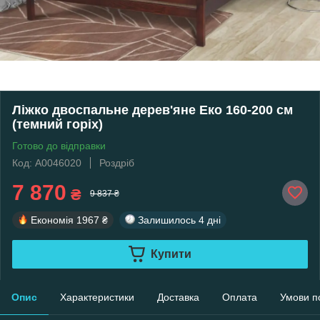
Ліжко двоспальне дерев'яне Еко 160-200 см
(темний горіх)
Готово до відправки
Код: А0046020
Роздріб
7 870
₴
9 837 ₴
Економія
1967 ₴
Залишилось
4 дні
Купити
Опис
Характеристики
Доставка
Оплата
Умови п