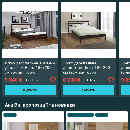
Ліжко двоспальне з м'яким
Ліжко двоспальне
Ліжк
узголів'ям Еріка 160х200
дерев'яне Челсі 180-200
дере
см темний горіх
см (темний горіх)
(біл
9 840
8 780
9 8
₴
₴
12 300 ₴
10 975 ₴
Купити
Купити
Акційні пропозиції та новинки
–20%
Топ продажів
–20%