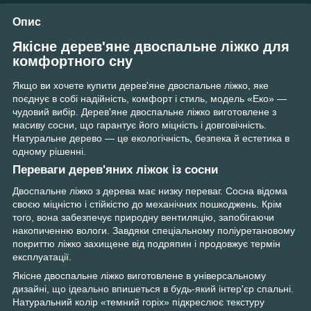
Опис
Якісне дерев'яне двоспальне ліжко для
комфортного сну
Якщо ви хочете купити дерев'яне двоспальне ліжко, яке
поєднує в собі надійність, комфорт і стиль, модель «Еко» —
чудовий вибір. Дерев'яне двоспальне ліжко виготовлене з
масиву сосни, що гарантує його міцність і довговічність.
Натуральне дерево — це екологічність, безпека й естетика в
одному рішенні.
Переваги дерев'яних ліжок із сосни
Двоспальне ліжко з дерева має низку переваг. Сосна відома
своєю міцністю і стійкістю до механічних пошкоджень. Крім
того, вона забезпечує природну вентиляцію, запобігаючи
накопиченню вологи. Завдяки спеціальному поліуретановому
покриттю ліжко захищене від подряпин і продовжує термін
експлуатації.
Якісне двоспальне ліжко виготовлене в універсальному
дизайні, що ідеально впишеться в будь-який інтер'єр спальні.
Натуральний колір «темний горіх» підкреслює текстуру