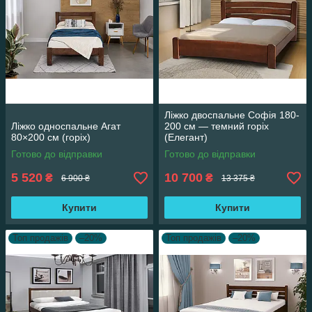
Ліжко двоспальне Софія 180-
Ліжко односпальне Агат
200 см — темний горіх
80×200 см (горіх)
(Елегант)
Готово до відправки
Готово до відправки
5 520
10 700
₴
₴
6 900 ₴
13 375 ₴
Купити
Купити
Топ продажів
–20%
Топ продажів
–20%