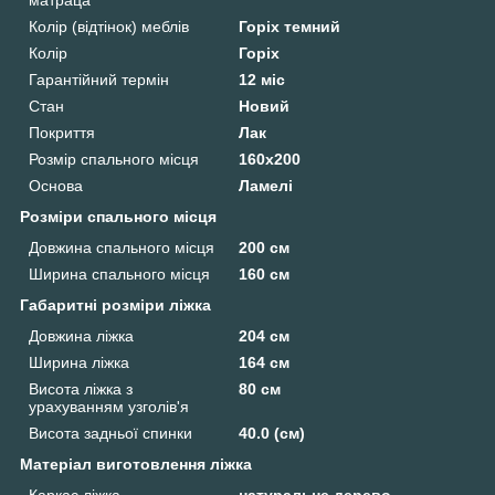
Колір (відтінок) меблів
Горіх темний
Колір
Горіх
Гарантійний термін
12 міс
Стан
Новий
Покриття
Лак
Розмір спального місця
160х200
Основа
Ламелі
Розміри спального місця
Довжина спального місця
200 см
Ширина спального місця
160 см
Габаритні розміри ліжка
Довжина ліжка
204 см
Ширина ліжка
164 см
Висота ліжка з
80 см
урахуванням узголів'я
Висота задньої спинки
40.0 (см)
Матеріал виготовлення ліжка
Каркас ліжка
натуральне дерево