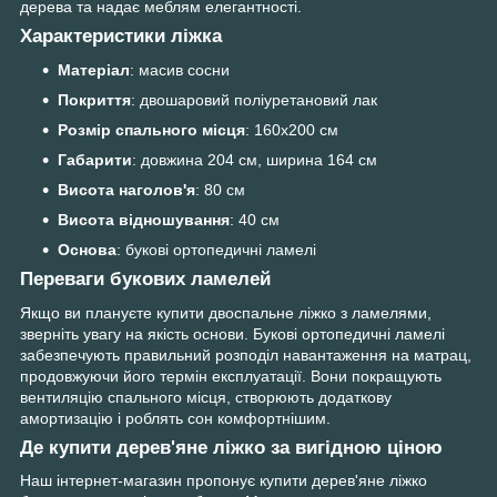
дерева та надає меблям елегантності.
Характеристики ліжка
Матеріал
: масив сосни
Покриття
: двошаровий поліуретановий лак
Розмір спального місця
: 160х200 см
Габарити
: довжина 204 см, ширина 164 см
Висота наголов'я
: 80 см
Висота відношування
: 40 см
Основа
: букові ортопедичні ламелі
Переваги букових ламелей
Якщо ви плануєте купити двоспальне ліжко з ламелями,
зверніть увагу на якість основи. Букові ортопедичні ламелі
забезпечують правильний розподіл навантаження на матрац,
продовжуючи його термін експлуатації. Вони покращують
вентиляцію спального місця, створюють додаткову
амортизацію і роблять сон комфортнішим.
Де купити дерев'яне ліжко за вигідною ціною
Наш інтернет-магазин пропонує купити дерев'яне ліжко