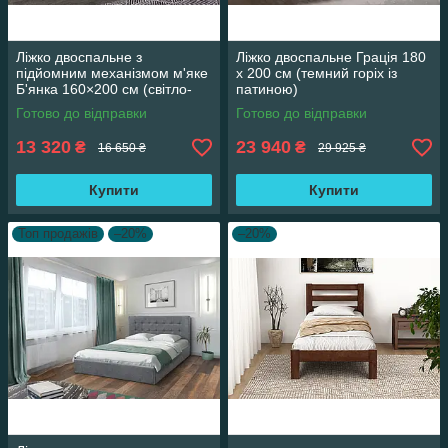
Ліжко двоспальне з
Ліжко двоспальне Грація 180
підйомним механізмом м'яке
х 200 см (темний горіх із
Б'янка 160×200 см (світло-
патиною)
сіре)
Готово до відправки
Готово до відправки
13 320
23 940
₴
₴
16 650 ₴
29 925 ₴
Купити
Купити
Топ продажів
–20%
–20%