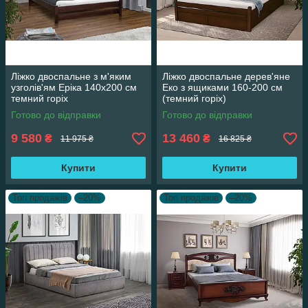
Ліжко двоспальне з м'яким
Ліжко двоспальне дерев'яне
узголів'ям Еріка 140х200 см
Еко з ящиками 160-200 см
темний горіх
(темний горіх)
Готово до відправки
Готово до відправки
9 580
13 460
₴
₴
11 975 ₴
16 825 ₴
Купити
Купити
Топ продажів
–20%
Топ продажів
–20%