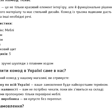
— це не тільки красивий елемент інтер'єру, але й функціональне рішен
ого матеріалу та має стильний дизайн. Комод із трьома ящиками дасть 
а інші необхідні речі.
истики:
ікс Меблі
см
см
м
уковий щит
щиків
: 3
: зручні шухляди з плавним ходом
пити комод в Україні саме в нас?
ний комод у нашому магазині, ви отримуєте:
у по всій Україні
— ваше замовлення буде найкоротшим терміном.
 наявності
— вам не потрібно чекати, поки він з'явиться на складі.
ми пропонуємо тільки перевірені меблі.
д виробника
— ви купуєте без переплат.
замовлення?