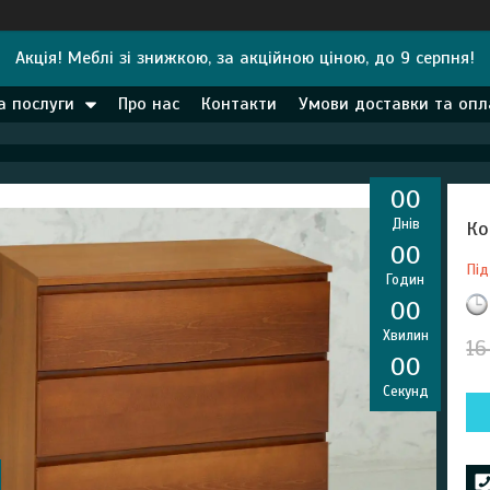
Акція! Меблі зі знижкою, за акційною ціною, до 9 серпня!
а послуги
Про нас
Контакти
Умови доставки та опл
0
0
Днів
Ко
0
0
Під
Годин
0
0
Хвилин
16
0
0
Секунд