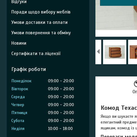
Відгуки
Поради щодо вибору меблів
Умови доставки та оплати
Умови повернення та обміну
Новини
Сертифікати та ліцензії
Графік роботи
Понеділок
09:00
20:00
Вівторок
09:00
20:00
О
Середа
09:00
20:00
Четвер
09:00
20:00
Комод Техас 
Пʼятниця
09:00
20:00
Якщо ви шукаєте як
Субота
09:00
20:00
елегантний предмет
ящикам, комод із 
Неділя
10:00
18:00
Переваги моде