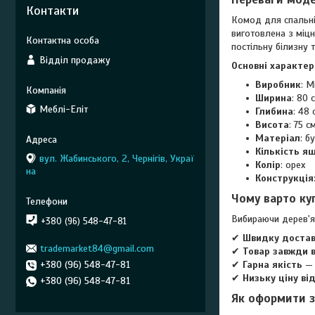
Контакти
Комод для спальні 
виготовлена з міцн
постільну білизну т
Відділ продажу
Основні характер
Виробник
: М
Ширина
: 80 
Меблі-Еліт
Глибина
: 48 
Висота
: 75 с
Матеріал
: б
Кількість я
вул. Жабинського, 2, Чернігів, Украї
Колір
: орех
на
Конструкція
Чому варто ку
Вибираючи дерев'я
+380 (96) 548-47-81
✔
Швидку доставк
trademarket84@gmail.com
✔
Товар завжди в
+380 (96) 548-47-81
✔
Гарна якість
— 
✔
Низьку ціну ві
+380 (96) 548-47-81
Як оформити 