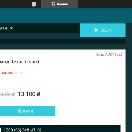
Кошик
ати
Кошик
Код:
А0047613
мод Техас (горіх)
 замовлення
Відправка з 03 червня 2027
13 100 ₴
 375 ₴
Купити
+380 (96) 548-47-81