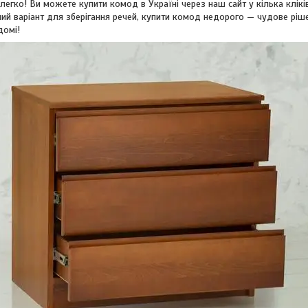
егко! Ви можете купити комод в Україні через наш сайт у кілька кліків
ний варіант для зберігання речей, купити комод недорого — чудове ріше
домі!