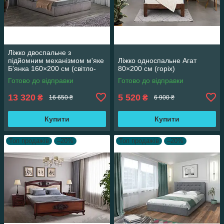
Ліжко двоспальне з
підйомним механізмом м'яке
Ліжко односпальне Агат
Б'янка 160×200 см (світло-
80×200 см (горіх)
сіре)
Готово до відправки
Готово до відправки
13 320
5 520
₴
₴
16 650 ₴
6 900 ₴
Купити
Купити
Топ продажів
–20%
Топ продажів
–20%