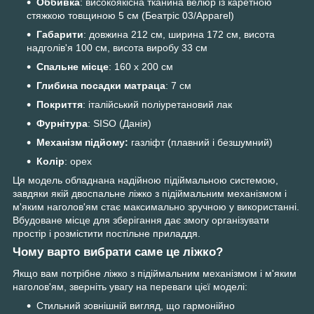
Оббивка
: високоякісна тканина велюр із каретною
стяжкою товщиною 5 см (Беатріс 03/Apparel)
Габарити
: довжина 212 см, ширина 172 см, висота
надголів'я 100 см, висота виробу 33 см
Спальне місце
: 160 х 200 см
Глибина посадки матраца
: 7 см
Покриття
: італійський поліуретановий лак
Фурнітура
: SISO (Данія)
Механізм підйому:
газліфт (плавний і безшумний)
Колір
: орех
Ця модель обладнана надійною підіймальною системою,
завдяки якій двоспальне ліжко з підіймальним механізмом і
м'яким наголов'ям стає максимально зручною у використанні.
Вбудоване місце для зберігання дає змогу організувати
простір і розмістити постільне приладдя.
Чому варто вибрати саме це ліжко?
Якщо вам потрібне ліжко з підіймальним механізмом і м'яким
наголов'ям, зверніть увагу на переваги цієї моделі:
Стильний зовнішній вигляд, що гармонійно