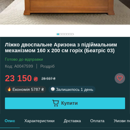
Ліжко двоспальне Аризона з підіймальним
механізмом 160 х 200 см горіх (Беатріс 03)
Готово до відправки
Код: А0047599
Роздріб
23 150
₴
28 937 ₴
Економія
5787 ₴
Залишилось
1 день
Купити
Опис
Характеристики
Доставка
Оплата
Умови п