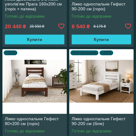
узголів'ям Прага 160х200 см
Ліжко односпальне Гефест
(горіх + патина)
90-200 см (горіх)
Готово до відправки
Готово до відправки
20 440
6 540
₴
₴
25 550 ₴
8 175 ₴
Купити
Купити
–20%
Топ продажів
–20%
Ліжко односпальне Гефест
Ліжко односпальне Гефест
80×200 см (горіх)
90-200 см (біле)
Готово до відправки
Готово до відправки