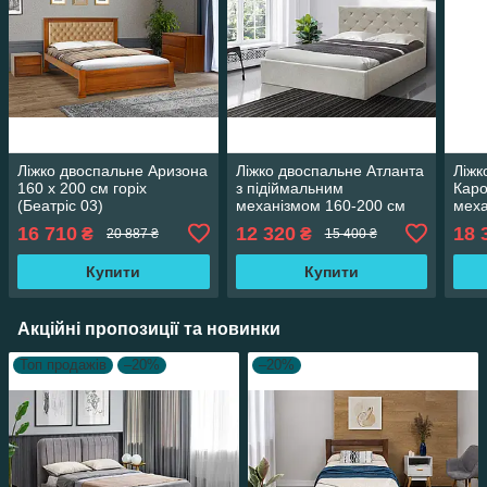
Ліжко двоспальне Аризона
Ліжко двоспальне Атланта
Ліжк
160 х 200 см горіх
з підіймальним
Каро
(Беатріс 03)
механізмом 160-200 см
меха
(бежева/Аляска 23)
(біл
16 710
12 320
18 
₴
₴
20 887 ₴
15 400 ₴
Купити
Купити
Акційні пропозиції та новинки
Топ продажів
–20%
–20%