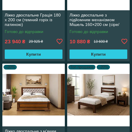
Ліжко двоспальне Грація 180
Ліжко двоспальне з
х 200 см (темний горіх із
підйомним механізмом
патиною)
Мішель 160×200 см (сіре/
Аляска 05)
Готово до відправки
Готово до відправки
23 940
10 880
₴
₴
29 925 ₴
13 600 ₴
Купити
Купити
–20%
Топ продажів
–20%
Ліжко двоспальне з м'яким