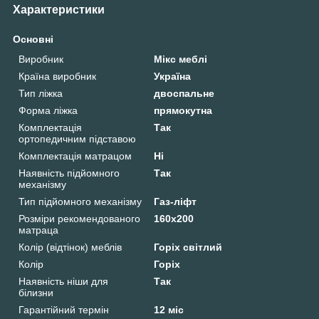
Характеристики
Основні
Виробник
Мікс меблі
Країна виробник
Україна
Тип ліжка
двоспальне
Форма ліжка
прямокутна
Комплектація
Так
ортопедичним підставою
Комплектація матрацом
Ні
Наявність підйомного
Так
механізму
Тип підйомного механізму
Газ-ліфт
Розміри рекомендованого
160х200
матраца
Колір (відтінок) меблів
Горіх світлий
Колір
Горіх
Наявність ніши для
Так
білизни
Гарантійний термін
12 міс