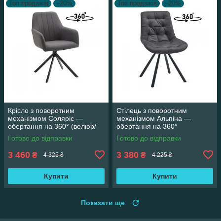
Топ продажів
–20%
Топ продажів
–20%
Крісло з поворотним
Стілець з поворотним
механізмом Соляріс —
механізмом Альпіна —
обертання на 360° (велюр/
обертання на 360°
сірий)
(мікрофібра/сірий вінтаж)
Готово до відправки
Готово до відправки
3 460
3 380
₴
₴
4 325 ₴
4 225 ₴
Купити
Купити
Показати ще