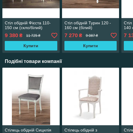
Стіл обідній Фієста 110-
Стіл обідній Турин 120 -
Стіл
150 см (скло/білий)
160 см (білий)
140 
9 380
7 270
7 1
₴
₴
11 725 ₴
9 087 ₴
Купити
Купити
Подібні товари компанії
Стілець обідній Сицилія
Стілець обідній з
Стіл