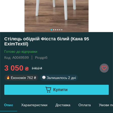
Стілець обідній Фієста білий (Кана 95
EximTextil)
Готово до відправки
Код: А0049599
Роздріб
3 050
₴
3 812 ₴
Економія
762 ₴
Залишилось
2 дні
Купити
Опис
Характеристики
Доставка
Оплата
Умови п