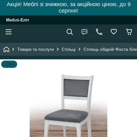
Акція! Меблі зі знижкою, за акційною ціною, до 9
серпня!
Меблі-Еліт
Товари та послуги
Стільці
Стілець обідній Фієста біл
–20%