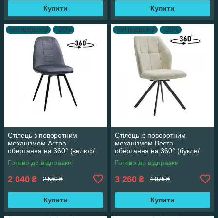
Купити
Купити
Топ продажів
–20%
Топ продажів
–20%
Стілець з поворотним
Стілець із поворотним
механізмом Астра —
механізмом Веста —
обертання на 360° (велюр/
обертання на 360° (букле/
темно-сірий)
бежевий)
Готово до відправки
Готово до відправки
2 040
3 260
₴
₴
2 550 ₴
4 075 ₴
Купити
Купити