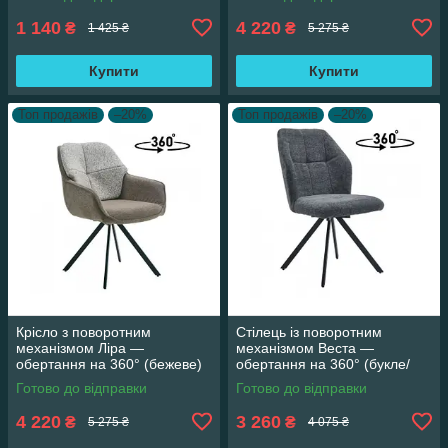
1 140
4 220
₴
₴
1 425 ₴
5 275 ₴
Купити
Купити
Топ продажів
–20%
Топ продажів
–20%
Крісло з поворотним
Стілець із поворотним
механізмом Ліра —
механізмом Веста —
обертання на 360° (бежеве)
обертання на 360° (букле/
сірий)
Готово до відправки
Готово до відправки
4 220
3 260
₴
₴
5 275 ₴
4 075 ₴