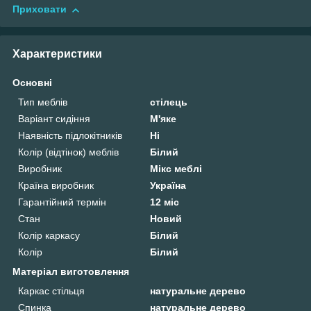
Приховати
Характеристики
Основні
Тип меблів
стілець
Варіант сидіння
М'яке
Наявність підлокітників
Ні
Колір (відтінок) меблів
Білий
Виробник
Мікс меблі
Країна виробник
Україна
Гарантійний термін
12 міс
Стан
Новий
Колір каркасу
Білий
Колір
Білий
Матеріал виготовлення
Каркас стільця
натуральне дерево
Спинка
натуральне дерево