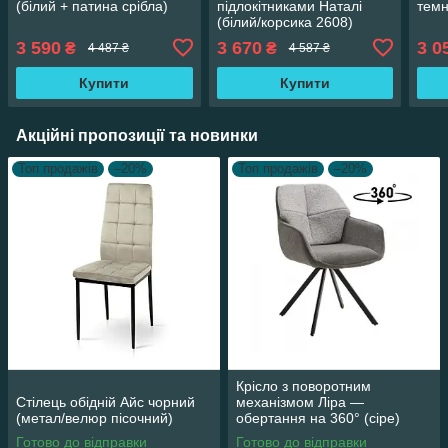
(білий + патина срібла)
підлокітниками Наталі
темн
(білий/корсика 2608)
3 590
3 670
3 0
₴
₴
4 487 ₴
4 587 ₴
Купити
Купити
Акційні пропозиції та новинки
Топ продажів
–20%
Топ продажів
–20%
Крісло з поворотним
Стілець обідній Айс чорний
механізмом Ліра —
(метал/велюр пісочний)
обертання на 360° (сіре)
Готово до відправки
Готово до відправки