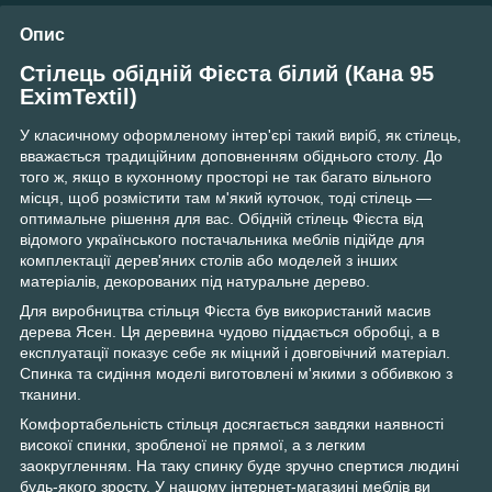
Опис
Стілець обідній Фієста білий (Кана 95
EximTextil)
У класичному оформленому інтер'єрі такий виріб, як стілець,
вважається традиційним доповненням обіднього столу. До
того ж, якщо в кухонному просторі не так багато вільного
місця, щоб розмістити там м'який куточок, тоді стілець —
оптимальне рішення для вас. Обідній стілець Фієста від
відомого українського постачальника меблів підійде для
комплектації дерев'яних столів або моделей з інших
матеріалів, декорованих під натуральне дерево.
Для виробництва стільця Фієста був використаний масив
дерева Ясен. Ця деревина чудово піддається обробці, а в
експлуатації показує себе як міцний і довговічний матеріал.
Спинка та сидіння моделі виготовлені м'якими з оббивкою з
тканини.
Комфортабельність стільця досягається завдяки наявності
високої спинки, зробленої не прямої, а з легким
заокругленням. На таку спинку буде зручно спертися людині
будь-якого зросту. У нашому інтернет-магазині меблів ви