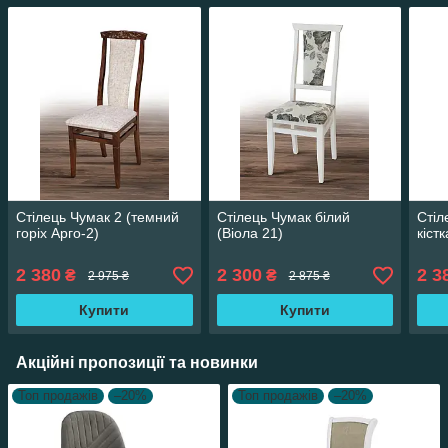
Стілець Чумак 2 (темний
Стілець Чумак білий
Стіл
горіх Арго-2)
(Віола 21)
кіст
2 380
2 300
2 3
₴
₴
2 975 ₴
2 875 ₴
Купити
Купити
Акційні пропозиції та новинки
Топ продажів
–20%
Топ продажів
–20%