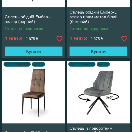
Стілець обідній Ембер-L
Стілець обідній Ембер-L
велюр ніжки метал білий
велюр (чорний)
(бежевий)
Готово до відправки
Готово до відправки
1 500
1 500
₴
₴
1 875 ₴
1 875 ₴
Купити
Купити
Топ продажів
–20%
Топ продажів
–20%
Стілець із поворотним