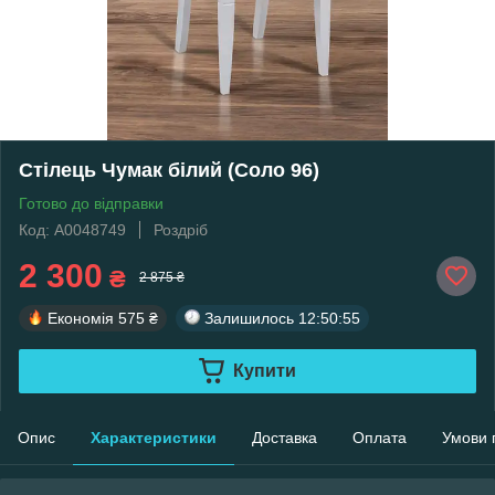
Стілець Чумак білий (Соло 96)
Готово до відправки
Код: А0048749
Роздріб
2 300
₴
2 875 ₴
Економія
575 ₴
Залишилось
12:50:55
Купити
Опис
Характеристики
Доставка
Оплата
Умови 