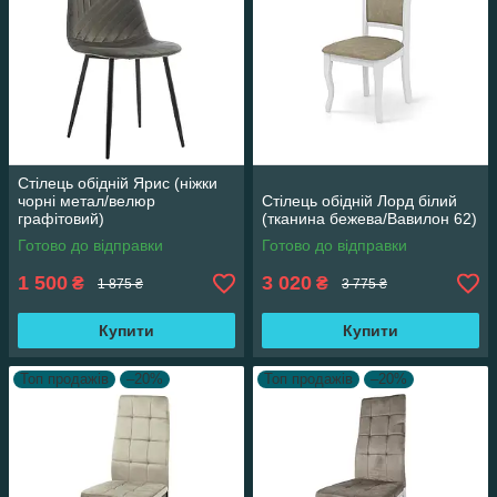
Стілець обідній Ярис (ніжки
чорні метал/велюр
Стілець обідній Лорд білий
графітовий)
(тканина бежева/Вавилон 62)
Готово до відправки
Готово до відправки
1 500
3 020
₴
₴
1 875 ₴
3 775 ₴
Купити
Купити
Топ продажів
–20%
Топ продажів
–20%