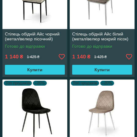
Стілець обідній Айс чорний
Стілець обідній Айс білий
(метал/велюр пісочний)
(метал/велюр мокрий пісок)
Готово до відправки
Готово до відправки
1 140
1 140
₴
₴
1 425 ₴
1 425 ₴
Купити
Купити
Топ продажів
–20%
Топ продажів
–20%