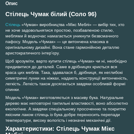
Опис
Стілець Чумак білий (Соло 96)
Стілець
«Чумак» виробництва «Мікс Меблі» — вибір тих, хто
не хоче задовольнятися простою, позбавленою стилю,
меблями й водночас намагається уникнути безвсмачного
пафосу. Модель «Чумак» — це витончена класика в
оригінальному дизайні. Вона стане гармонійною деталлю
аристократичного інтер'єру.
Щоб зрозуміти, варто купити стілець «Чумак» чи ні, необхідно
придивитися до деталей. Саме в дрібницях криється вся
краса цих меблів. Така, здавалася б, дрібниця, як неглибокі
симетричні лунки на ніжках, надають конструкції витонченість,
легкість. Легкість також досягається завдяки особливій формі
спинки.
Модель «Чумак» виготовляється з масиву бука. Натуральне
дерево має неповторні тактильні властивості, воно абсолютно
екологічне. А завдяки спеціальному просоченню та покриттю
якісним лаком стілець із бука добре переносить перепади
температури, високу вологість і незначні механічні дії.
Характеристики: Стілець Чумак Мікс