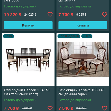
см (горіх)
см (білий)
Готово до відправки
Готово до відправки
19 220
7 700
₴
₴
24 025 ₴
9 625 ₴
Купити
Купити
–20%
Топ продажів
–20%
Стіл обідній Персей 113-151
Стіл обідній Тріумф 105-145
см (італійський горіх)
см (темний горіх)
Готово до відправки
Готово до відправки
7 700
7 540
₴
₴
9 625 ₴
9 425 ₴