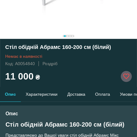
Стіл обідній Абрамс 160-200 см (білий)
Немає в наявності
Код: А0054840
Роздріб
11 000
₴
Опис
Характеристики
Доставка
Оплата
Умови п
Опис
Стіл обідній Абрамс 160-200 см (білий)
Представляємо до Вашої уваги стіл обідній Абрамс Мікс