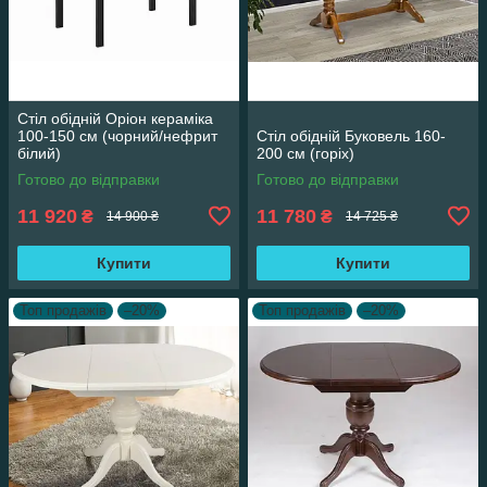
Стіл обідній Оріон кераміка
100-150 см (чорний/нефрит
Стіл обідній Буковель 160-
білий)
200 см (горіх)
Готово до відправки
Готово до відправки
11 920
11 780
₴
₴
14 900 ₴
14 725 ₴
Купити
Купити
Топ продажів
–20%
Топ продажів
–20%