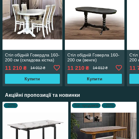
Стіл обідній Говердла 160-
Стіл обідній Говерла 160-
Стіл
200 см (складова кістка)
200 см (венге)
200 
11 210
11 210
11 
₴
₴
14 012 ₴
14 012 ₴
Купити
Купити
Акційні пропозиції та новинки
–20%
Топ продажів
–20%