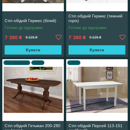
Стіл обідній Гермес (темний
Стіл обідній Гермес (білий)
горіх)
Готово до відправки
Готово до відправки
7 380
7 380
₴
₴
9 225 ₴
9 225 ₴
Купити
Купити
Топ продажів
–20%
–20%
Стіл обідній Гетьман 200-280
Стіл обідній Персей 113-151