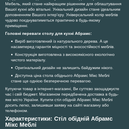
Мебель, який стане найкращим рішенням для облаштування
Вашої кухні або вітальні. Унікальний дизайн стане ідеальним
доповненням Вашого інтер'єру. Універсальний колір меблів
чудово поєднуватиметься практично в будь-якому
приміщенні.
Головні переваги столу для кухні Абрамс:
Виріб виготовлений із натурального дерева. А це
насамперед гарантія міцності та зносостійкості меблів.
Конструкція виготовлена з високоякісного екологічно
чистого матеріалу.
Оригінальний дизайн не залишить байдужим нікого.
Доступна ціна стола обіднього Абрамс Мікс Меблі
стане ще однією безперечною перевагою.
Купуючи товар в інтернет-магазині, Ви суттєво заощаджуєте
час і свій бюджет. Магазином передбачена доставка в будь-
яке місто України. Купити стіл обідній Абрамс Мікс Меблі
досить легко, залишивши заявку на сайті магазину або
телефоном.
Характеристики: Стіл обідній Абрамс
Мікс Меблі