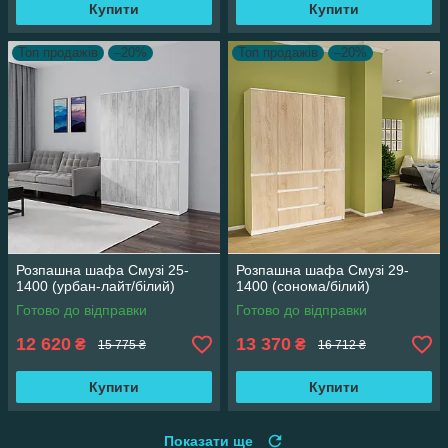
Купити
Купити
Топ продажів
–20%
Топ продажів
–20%
Розпашна шафа Смузі 25-
Розпашна шафа Смузі 29-
1400 (урбан-лайт/білий)
1400 (сонома/білий)
Готово до відправки
Готово до відправки
12 620
13 370
₴
₴
15 775 ₴
16 712 ₴
Купити
Купити
Показати ще