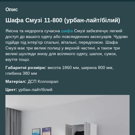
Опис
Шафа Смузі 11-800 (урбан-лайт/білий)
Якісна та недорога сучасна
шафа
Смузі забезпечує легкий
доступ до вашого одягу або повсякденних аксесуарів. Чудово
підійде під інтер'єр спальні, вітальні, передпокою. Шафа
Смузі має три великі полиці у верхній частині, а також три
великі шухляди знизу для всілякого одягу, шапок, сумок,
взуття тощо.
Габаритні розміри:
висота 1860 мм, ширина 800 мм,
глибина 380 мм
Матеріал:
ДСП Kronospan
Цвет:
урбан-лайт/білий