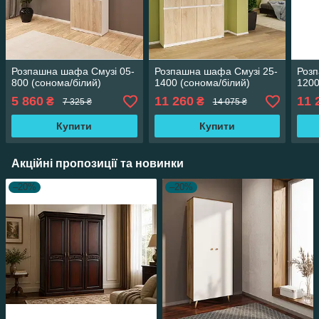
Розпашна шафа Смузі 05-
Розпашна шафа Смузі 25-
Розп
800 (сонома/білий)
1400 (сонома/білий)
1200
5 860
11 260
11 
₴
₴
7 325 ₴
14 075 ₴
Купити
Купити
Акційні пропозиції та новинки
–20%
–20%