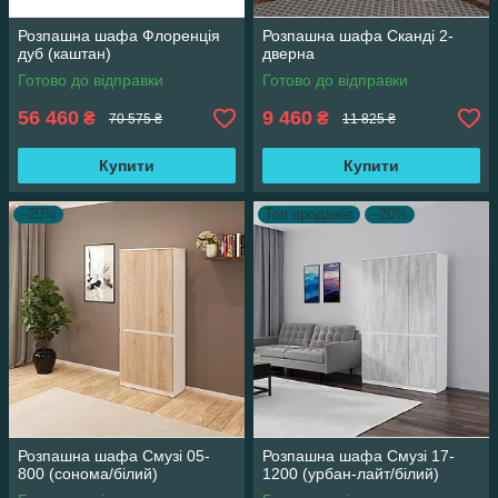
Розпашна шафа Флоренція
Розпашна шафа Сканді 2-
дуб (каштан)
дверна
Готово до відправки
Готово до відправки
56 460
9 460
₴
₴
70 575 ₴
11 825 ₴
Купити
Купити
–20%
Топ продажів
–20%
Розпашна шафа Смузі 05-
Розпашна шафа Смузі 17-
800 (сонома/білий)
1200 (урбан-лайт/білий)