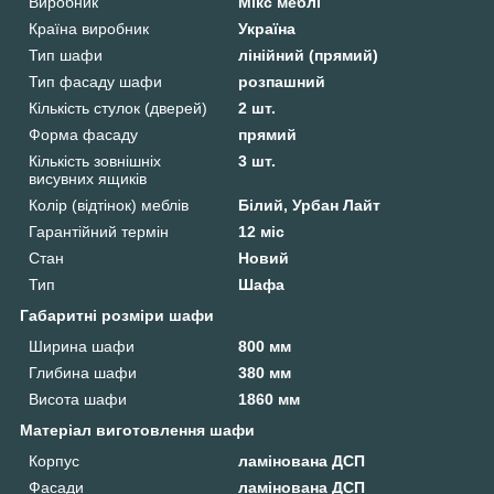
Виробник
Мікс меблі
Країна виробник
Україна
Тип шафи
лінійний (прямий)
Тип фасаду шафи
розпашний
Кількість стулок (дверей)
2 шт.
Форма фасаду
прямий
Кількість зовнішніх
3 шт.
висувних ящиків
Колір (відтінок) меблів
Білий, Урбан Лайт
Гарантійний термін
12 міс
Стан
Новий
Тип
Шафа
Габаритні розміри шафи
Ширина шафи
800 мм
Глибина шафи
380 мм
Висота шафи
1860 мм
Матеріал виготовлення шафи
Корпус
ламінована ДСП
Фасади
ламінована ДСП