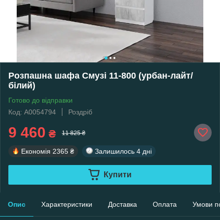
Розпашна шафа Смузі 11-800 (урбан-лайт/
білий)
Готово до відправки
Код: А0054794
Роздріб
9 460
₴
11 825 ₴
Економія
2365 ₴
Залишилось
4 дні
Купити
Опис
Характеристики
Доставка
Оплата
Умови п