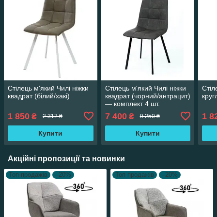
Стілець м'який Чилі ніжки
Стілець м'який Чилі ніжки
Стіл
квадрат (білий/хакі)
квадрат (чорний/антрацит)
круг
— комплект 4 шт.
1 850
7 400
1 8
₴
₴
2 312 ₴
9 250 ₴
Купити
Купити
Акційні пропозиції та новинки
Топ продажів
–20%
Топ продажів
–20%