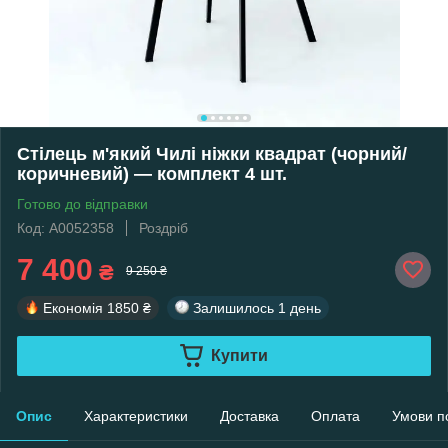
Стілець м'який Чилі ніжки квадрат (чорний/
коричневий) — комплект 4 шт.
Готово до відправки
Код: А0052358
Роздріб
7 400
₴
9 250 ₴
Економія
1850 ₴
Залишилось
1 день
Купити
Опис
Характеристики
Доставка
Оплата
Умови п