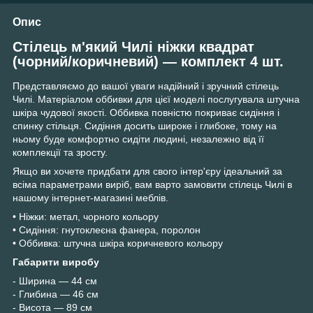
Опис
Стілець м'який Чилі ніжки квадрат
(чорний/коричневий) — комплект 4 шт.
Представляємо до вашої уваги надійний і зручний стілець
Чилі. Матеріалом оббивки для цієї моделі послугувала штучна
шкіра чудової якості. Оббивка повністю покриває сидіння і
спинку стільця. Сидіння досить широке і глибоке, тому на
ньому буде комфортно сидіти людині, незалежно від її
комплекції та зросту.
Якщо ви хочете придбати для свого інтер'єру ідеальний за
всіма параметрами виріб, вам варто замовити стілець Чилі в
нашому інтернет-магазині меблів.
• Ніжки: метал, чорного кольору
• Сидіння: гнутоклеєна фанера, поролон
• Оббивка: штучна шкіра коричневого кольору
Габарити виробу
- Ширина — 44 см
- Глибина — 46 см
- Висота — 89 см