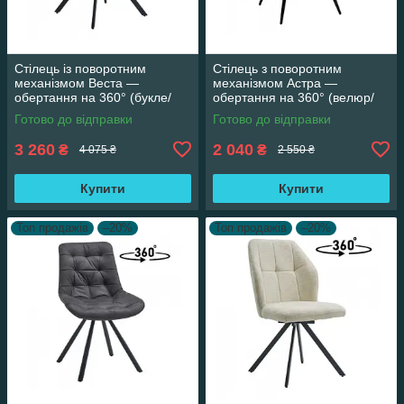
Стілець із поворотним
Стілець з поворотним
механізмом Веста —
механізмом Астра —
обертання на 360° (букле/
обертання на 360° (велюр/
сірий)
темно-сірий)
Готово до відправки
Готово до відправки
3 260
2 040
₴
₴
4 075 ₴
2 550 ₴
Купити
Купити
Топ продажів
–20%
Топ продажів
–20%