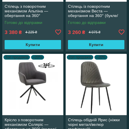
Стілець з поворотним
Стілець із поворотним
механізмом Альпіна —
механізмом Веста —
обертання на 360°
обертання на 360° (букле/
(мікрофібра/сірий вінтаж)
бежевий)
Готово до відправки
Готово до відправки
3 380
3 260
₴
₴
4 225 ₴
4 075 ₴
Купити
Купити
Топ продажів
–20%
Топ продажів
–20%
Крісло з поворотним
Стілець обідній Ярис (ніжки
механізмом Соляріс —
чорні метал/велюр
обертання на 360° (велюр/
графітовий)