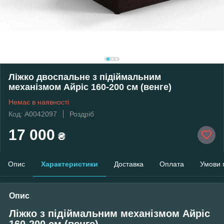
Ліжко двоспальне з підіймальним
механізмом Айріс 160-200 см (венге)
Немає в наявності
Код: А0042097
Роздріб
17 000
₴
Опис
Характеристики
Доставка
Оплата
Умови 
Опис
Ліжко з підіймальним механізмом Айріс
160-200 см (венге)