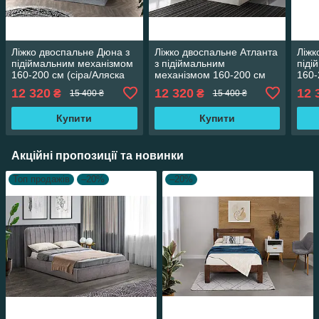
Ліжко двоспальне Дюна з
Ліжко двоспальне Атланта
Ліжк
підіймальним механізмом
з підіймальним
піді
160-200 см (сіра/Аляска
механізмом 160-200 см
160-
05)
(бежева/Аляска 23)
10)
12 320
12 320
12 
₴
₴
15 400 ₴
15 400 ₴
Купити
Купити
Акційні пропозиції та новинки
Топ продажів
–20%
–20%