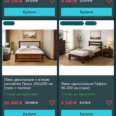
10 700
9 580
₴
₴
13 375 ₴
11 975 ₴
Купити
Купити
–20%
Топ продажів
–20%
Ліжко двоспальне з м'яким
узголів'ям Прага 160х200 см
Ліжко односпальне Гефест
(горіх + патина)
90-200 см (горіх)
Готово до відправки
Готово до відправки
20 440
6 540
₴
₴
25 550 ₴
8 175 ₴
Купити
Купити