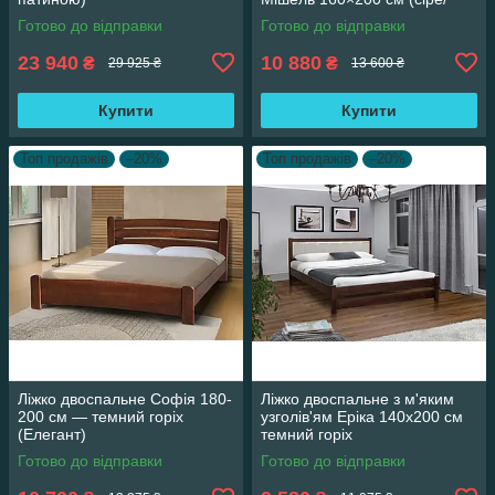
Аляска 05)
Готово до відправки
Готово до відправки
23 940
10 880
₴
₴
29 925 ₴
13 600 ₴
Купити
Купити
Топ продажів
–20%
Топ продажів
–20%
Ліжко двоспальне Софія 180-
Ліжко двоспальне з м'яким
200 см — темний горіх
узголів'ям Еріка 140х200 см
(Елегант)
темний горіх
Готово до відправки
Готово до відправки