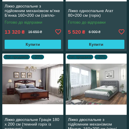
Ліжко двоспальне з
підйомним механізмом м'яке
Ліжко односпальне Агат
Б'янка 160×200 см (світло-
80×200 см (горіх)
сіре)
Готово до відправки
Готово до відправки
13 320
5 520
₴
₴
16 650 ₴
6 900 ₴
Купити
Купити
Топ продажів
–20%
Топ продажів
–20%
Ліжко двоспальне Грація 180
Ліжко двоспальне з
х 200 см (темний горіх із
підйомним механізмом
патиною)
Мішель 160×200 см (сіре/