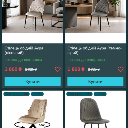
Стілець обідній Аура
Стілець обідній Аура (темно-
(пісочний)
сірий)
Готово до відправки
Готово до відправки
1 860
1 860
₴
₴
2 325 ₴
2 325 ₴
Купити
Купити
Топ продажів
–20%
Топ продажів
–20%