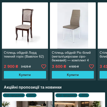
Стілець обідній Лорд
Стілець обідній Ріо білий
Стіл
темний горіх (Вавілон 62)
(метал/шкірозам сіро-
біли
бежевий) — комплект 4
шт.
2 900
3 600
3 4
₴
₴
3 625 ₴
4 500 ₴
Купити
Купити
Акційні пропозиції та новинки
Топ продажів
–20%
Топ продажів
–20%