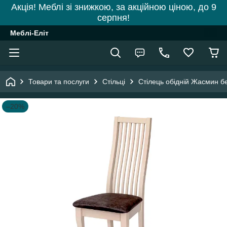
Акція! Меблі зі знижкою, за акційною ціною, до 9
серпня!
Меблі-Еліт
Товари та послуги
Стільці
Стілець обідній Жасмин б
–20%