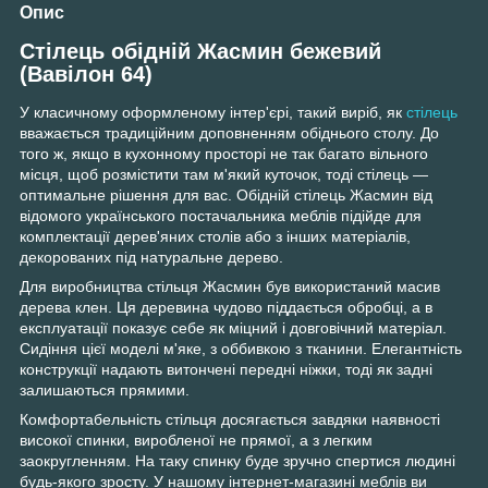
Опис
Стілець обідній Жасмин бежевий
(Вавілон 64)
У класичному оформленому інтер'єрі, такий виріб, як
стілець
вважається традиційним доповненням обіднього столу. До
того ж, якщо в кухонному просторі не так багато вільного
місця, щоб розмістити там м'який куточок, тоді стілець —
оптимальне рішення для вас. Обідній стілець Жасмин від
відомого українського постачальника меблів підійде для
комплектації дерев'яних столів або з інших матеріалів,
декорованих під натуральне дерево.
Для виробництва стільця Жасмин був використаний масив
дерева клен. Ця деревина чудово піддається обробці, а в
експлуатації показує себе як міцний і довговічний матеріал.
Сидіння цієї моделі м'яке, з оббивкою з тканини. Елегантність
конструкції надають витончені передні ніжки, тоді як задні
залишаються прямими.
Комфортабельність стільця досягається завдяки наявності
високої спинки, виробленої не прямої, а з легким
заокругленням. На таку спинку буде зручно спертися людині
будь-якого зросту. У нашому інтернет-магазині меблів ви