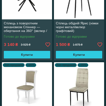
Стілець з поворотним
Стілець обідній Ярис (ніжки
механізмом Спіннер —
чорні метал/велюр
обертання на 360° (велюр /
графітовий)
бежевий)
Готово до відправки
Готово до відправки
3 140
1 500
₴
₴
3 925 ₴
1 875 ₴
Купити
Купити
Топ продажів
–20%
Топ продажів
–20%