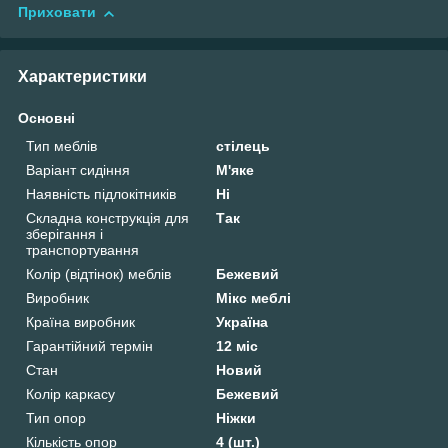
Приховати
Характеристики
Основні
Тип меблів
стілець
Варіант сидіння
М'яке
Наявність підлокітників
Ні
Складна конструкція для
Так
зберігання і
транспортування
Колір (відтінок) меблів
Бежевий
Виробник
Мікс меблі
Країна виробник
Україна
Гарантійний термін
12 міс
Стан
Новий
Колір каркасу
Бежевий
Тип опор
Ніжки
Кількість опор
4 (шт.)