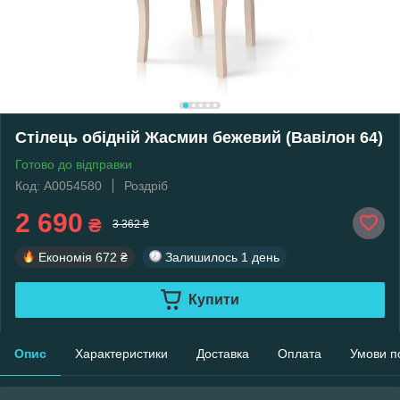
Стілець обідній Жасмин бежевий (Вавілон 64)
Готово до відправки
Код: А0054580
Роздріб
2 690
₴
3 362 ₴
Економія
672 ₴
Залишилось
1 день
Купити
Опис
Характеристики
Доставка
Оплата
Умови п