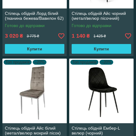
Стілець обідній Лорд білий
Стілець обідній Айс чорний
(тканина бежева/Вавилон 62)
(метал/велюр пісочний)
Готово до відправки
Готово до відправки
3 020
1 140
₴
₴
3 775 ₴
1 425 ₴
Купити
Купити
Топ продажів
–20%
Топ продажів
–20%
Стілець обідній Айс білий
Стілець обідній Ембер-L
(метал/велюр мокрий пісок)
велюр (чорний)