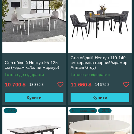
Стіл обідній Нептун 110-140
Стіл обідній Нептун 95-125
см кераміка (чорний/мрамор
см (кераміка/білий мармур)
Armani Grey)
Готово до відправки
Готово до відправки
10 700
11 660
₴
₴
13 375 ₴
14 575 ₴
Купити
Купити
–20%
Топ продажів
–20%