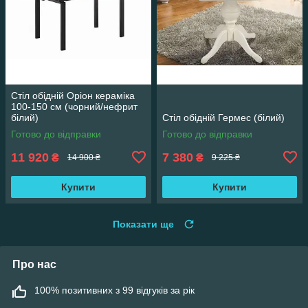
Стіл обідній Оріон кераміка
100-150 см (чорний/нефрит
білий)
Стіл обідній Гермес (білий)
Готово до відправки
Готово до відправки
11 920
7 380
₴
₴
14 900 ₴
9 225 ₴
Купити
Купити
Показати ще
Про нас
100% позитивних з 99 відгуків за рік