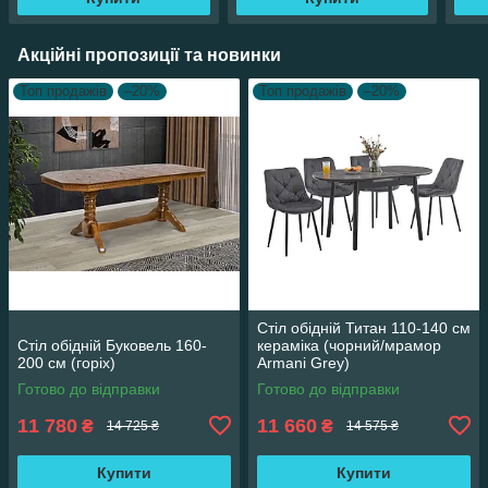
Акційні пропозиції та новинки
Топ продажів
–20%
Топ продажів
–20%
Стіл обідній Титан 110-140 см
Стіл обідній Буковель 160-
кераміка (чорний/мрамор
200 см (горіх)
Armani Grey)
Готово до відправки
Готово до відправки
11 780
11 660
₴
₴
14 725 ₴
14 575 ₴
Купити
Купити