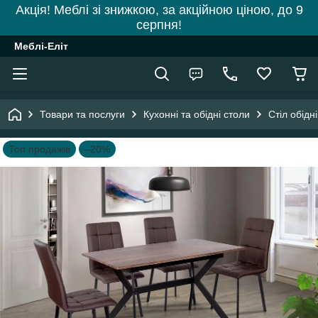
Акція! Меблі зі знижкою, за акційною ціною, до 9
серпня!
Меблі-Еліт
Товари та послуги
Кухонні та обідні столи
Стіл обідн
Топ продажів
–20%