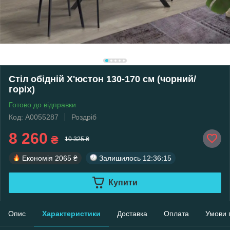
Стіл обідній Х'юстон 130-170 см (чорний/
горіх)
Готово до відправки
Код: А0055287
Роздріб
8 260
₴
10 325 ₴
Економія
2065 ₴
Залишилось
12:36:14
Купити
Опис
Характеристики
Доставка
Оплата
Умови 