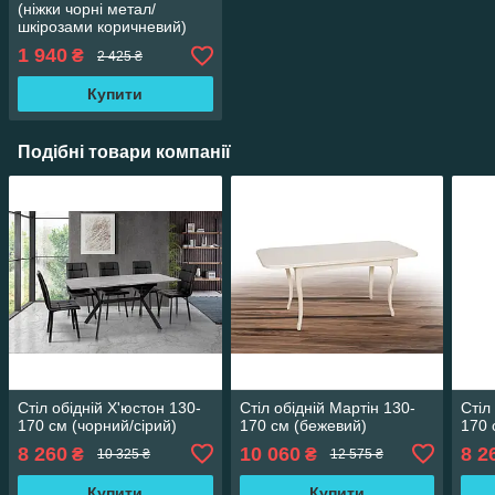
(ніжки чорні метал/
шкірозами коричневий)
1 940
₴
2 425 ₴
Купити
Подібні товари компанії
Стіл обідній Х'юстон 130-
Стіл обідній Мартін 130-
Стіл
170 см (чорний/сірий)
170 см (бежевий)
170 
8 260
10 060
8 2
₴
₴
10 325 ₴
12 575 ₴
Купити
Купити