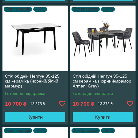
Топ продажів
–20%
Топ продажів
–20%
Стіл обідній Нептун 95-125
Стіл обідній Нептун 95-125
см кераміка (чорний/білий
см кераміка (чорний/мрамор
мармур)
Armani Grey)
Готово до відправки
Готово до відправки
10 700
10 700
₴
₴
13 375 ₴
13 375 ₴
Купити
Купити
Топ продажів
–20%
Топ продажів
–20%