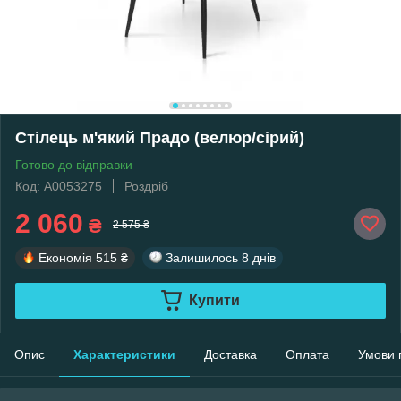
Стілець м'який Прадо (велюр/сірий)
Готово до відправки
Код: А0053275
Роздріб
2 060
₴
2 575 ₴
Економія
515 ₴
Залишилось
8 днів
Купити
Опис
Характеристики
Доставка
Оплата
Умови 