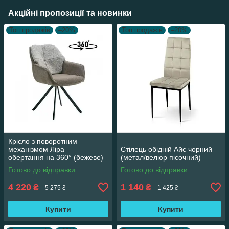
Акційні пропозиції та новинки
Топ продажів
–20%
Топ продажів
–20%
Крісло з поворотним
механізмом Ліра —
Стілець обідній Айс чорний
обертання на 360° (бежеве)
(метал/велюр пісочний)
Готово до відправки
Готово до відправки
4 220
1 140
₴
₴
5 275 ₴
1 425 ₴
Купити
Купити