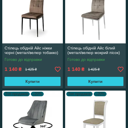
Стілець обідній Айс ніжки
Стілець обідній Айс білий
чорні (метал/велюр тобакко)
(метал/велюр мокрий пісок)
Готово до відправки
Готово до відправки
1 140
1 140
₴
₴
1 425 ₴
1 425 ₴
Купити
Купити
Топ продажів
–20%
Топ продажів
–20%