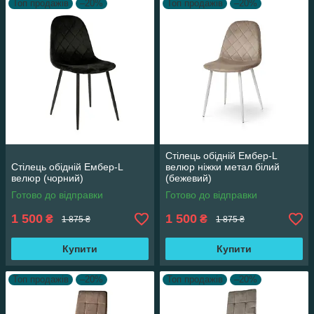
Топ продажів
–20%
Топ продажів
–20%
Стілець обідній Ембер-L
Стілець обідній Ембер-L
велюр ніжки метал білий
велюр (чорний)
(бежевий)
Готово до відправки
Готово до відправки
1 500
1 500
₴
₴
1 875 ₴
1 875 ₴
Купити
Купити
Топ продажів
–20%
Топ продажів
–20%