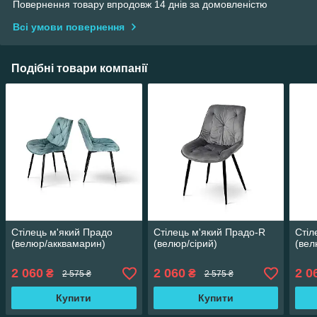
Повернення товару впродовж 14 днів за домовленістю
Всі умови повернення
Подібні товари компанії
Стілець м'який Прадо
Стілець м'який Прадо-R
Стіл
(велюр/акквамарин)
(велюр/сірий)
(вел
2 060
2 060
2 0
₴
₴
2 575 ₴
2 575 ₴
Купити
Купити