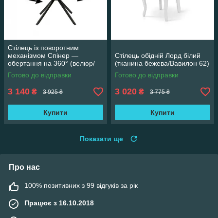
Стілець із поворотним
механізмом Спінер —
Стілець обідній Лорд білий
обертання на 360° (велюр/
(тканина бежева/Вавилон 62)
сірий)
Готово до відправки
Готово до відправки
3 140
3 020
₴
₴
3 925 ₴
3 775 ₴
Купити
Купити
Показати ще
Про нас
100% позитивних з 99 відгуків за рік
Працює з 16.10.2018