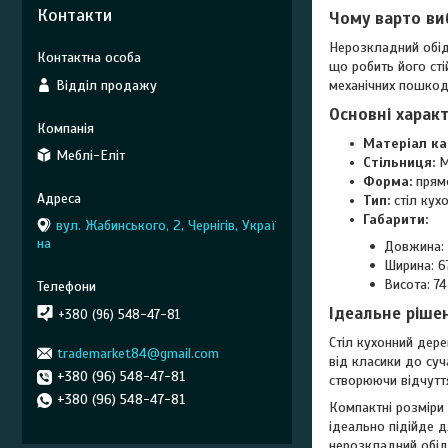
Контакти
Чому варто ви
Нерозкладний обідн
що робить його сті
Відділ продажу
механічних пошкодж
Основні харак
Матеріал ка
Меблі-Еліт
Стільниця:
М
Форма:
прямо
Тип:
стіл кух
Габарити:
вул. Жабинського, 2, Чернігів, Украї
на
Довжина: 
Ширина: 6
Висота: 74
Ідеальне ріше
+380 (96) 548-47-81
Стіл кухонний дере
trademarket84@gmail.com
від класики до суч
+380 (96) 548-47-81
створюючи відчутт
+380 (96) 548-47-81
Компактні розміри
ідеально підійде д
нерозкладний обідн