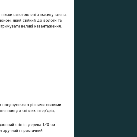
 ніжки виготовлені з масиву клена,
оном, який стійкий до вологи та
итримувати великі навантаження.
о поєднується з різними стилями —
ненням до світлих інтер'єрів,
онний стіл із дерева 120 см
н зручний і практичний