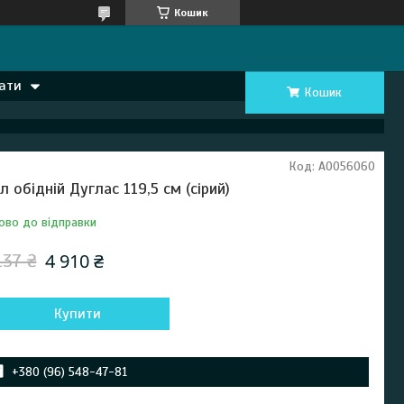
Кошик
ати
Кошик
Код:
А0056060
іл обідній Дуглас 119,5 см (сірий)
ово до відправки
4 910 ₴
137 ₴
Купити
+380 (96) 548-47-81