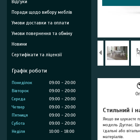
Відгуки
Поради щодо вибору меблів
Умови доставки та оплати
Умови повернення та обміну
Новини
Сертифікати та ліцензії
Графік роботи
Понеділок
09:00
20:00
Вівторок
09:00
20:00
О
Середа
09:00
20:00
Четвер
09:00
20:00
Стильний і н
Пʼятниця
09:00
20:00
Якщо ви шукаєте пря
Субота
09:00
20:00
модель Дуглас. Цей
їдальні або вітальн
Неділя
10:00
18:00
матеріалів.