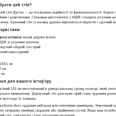
брати цей стіл?
ій стіл Дуглас — це поєднання надійності та функціональності. Каркас і
йким і довговічним. Стільниця виготовлена з МДФ і покрита штучним шп
ень. Кухонний стіл із масиву дерева вирізняється міцністю і здатний в
теристики:
ркаса/ніжки:
масив дерева (клен)
ДФ зі штучним шпоном
кутний обідній стіл сірий
онний нерозсувний
119,5 см
7 см
 см
ння для вашого інтер'єру
в'яний 120 см виготовлений в універсальному сірому кольорі, який легк
асного мінімалізму. Дерев'яний стіл для кухні сірий стане чудовим допов
я простору та затишку.
 роблять його чудовим вибором для невеликих приміщень. Невеликий кух
ля затишних сімейних сніданків або приймання гостей. Якщо вам потрібе
ій стіл, цей варіант стане ідеальним рішенням.