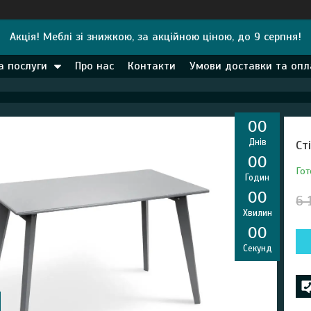
Акція! Меблі зі знижкою, за акційною ціною, до 9 серпня!
а послуги
Про нас
Контакти
Умови доставки та опл
0
0
Днів
Ст
0
0
Гот
Годин
0
0
6 
Хвилин
0
0
Секунд