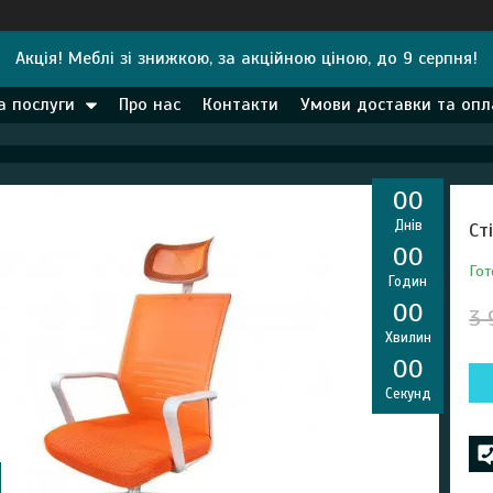
Акція! Меблі зі знижкою, за акційною ціною, до 9 серпня!
а послуги
Про нас
Контакти
Умови доставки та опл
0
0
Днів
Ст
0
0
Гот
Годин
0
0
3 
Хвилин
0
0
Секунд