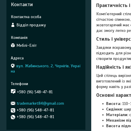
Контакти
Практичність 
Комп'ютерний стіл
сітчастою спинкою,
Відділ продажу
жовтогарячий має е
дає змогу легко ре
Стиль і універ
Меблі-Еліт
Завдяки яскравому
підходить для різн
створити продукти
вул. Жабинського, 2, Чернігів, Украї
Надійність і як
на
Цей стілець вирізн
виготовлений із які
форму навіть у раз
+380 (96) 548-47-81
Основні харак
trademarket84@gmail.com
Висота:
110-1
Сидіння:
шири
+380 (96) 548-47-81
Матеріали:
с
+380 (96) 548-47-81
Механізм пі
Висота підло