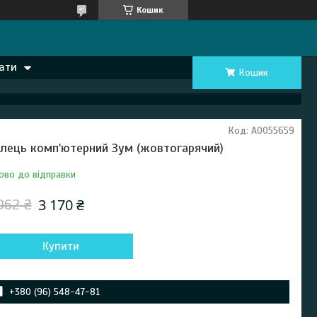
Кошик
ати
Кошик
Код:
А0055659
ілець комп'ютерний Зум (жовтогарячий)
ово до відправки
3 170 ₴
962 ₴
Купити
+380 (96) 548-47-81