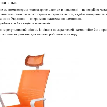
пки в нас
ти за комп'ютером жовтогаряче завжди в наявності — не потрібно чека
 сітчастою спинкою жовтогаряче — гарантія якості, надійні матеріали та 
 всією Україною — оперативне надсилання замовлень.
иробника — без націнок помічників.
ити регульований стілець із сіткою помаранчевий, замовляйте його пр
е та стильне рішення для вашого робочого простору!