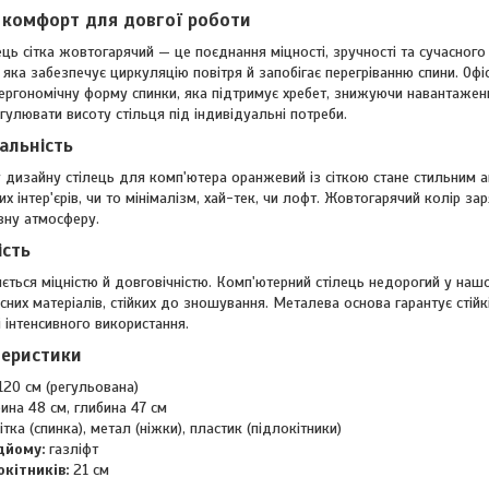
і комфорт для довгої роботи
ець сітка жовтогарячий — це поєднання міцності, зручності та сучасно
 яка забезпечує циркуляцію повітря й запобігає перегріванню спини. Офі
ргономічну форму спинки, яка підтримує хребет, знижуючи навантаженн
гулювати висоту стільця під індивідуальні потреби.
сальність
 дизайну стілець для комп'ютера оранжевий із сіткою стане стильним а
их інтер'єрів, чи то мінімалізм, хай-тек, чи лофт. Жовтогарячий колір з
вну атмосферу.
ість
яється міцністю й довговічністю. Комп'ютерний стілець недорогий у наш
сних матеріалів, стійких до зношування. Металева основа гарантує стійкіс
і інтенсивного використання.
теристики
20 см (регульована)
на 48 см, глибина 47 см
ітка (спинка), метал (ніжки), пластик (підлокітники)
дйому:
газліфт
кітників:
21 см