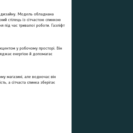
го дизайну. Модель обладнана
сний стілець із сітчастою спинкою
я під час тривалої роботи. Газліфт
кцентом у робочому просторі. Він
аряджає енергією й допомагає
ому магазині, але водночас він
ть, а сітчаста спинка зберігає