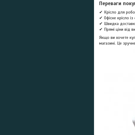
Переваги поку
✔ Крісло для робо
✔ Офісне крісло із
✔ Швидка доставка
✔ Прямі ціни від в
Якщо ви хочете куп
магазині. Це зручн