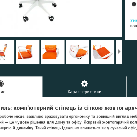
пов
пис
Характеристики
иль: комп'ютерний стілець із сіткою жовтогаря
обоче місце, важливо враховувати ергономіку та зовнішній вигляд мебл
ий — це чудове рішення для дому та офісу. Яскравий жовтогарячий колі
ергію й динаміку. Такий стілець ідеально впишеться як у сучасний офіс,