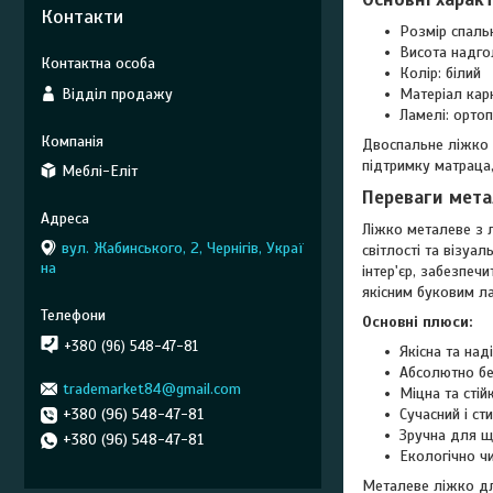
Контакти
Розмір спаль
Висота надгол
Колір: білий
Відділ продажу
Матеріал кар
Ламелі: ортоп
Двоспальне ліжко 
підтримку матраца,
Меблі-Еліт
Переваги мета
Ліжко металеве з л
вул. Жабинського, 2, Чернігів, Украї
світлості та візу
на
інтер'єр, забезпеч
якісним буковим л
Основні плюси:
+380 (96) 548-47-81
Якісна та над
Абсолютно б
trademarket84@gmail.com
Міцна та стій
+380 (96) 548-47-81
Сучасний і ст
Зручна для щ
+380 (96) 548-47-81
Екологічно чи
Металеве ліжко для