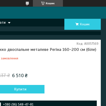
Кошик
ати
Кошик
Код:
А0057569
жко двоспальне металеве Регіна 160-200 см (біле)
 замовлення
Відправка з 02 червня 2027
6 510 ₴
137 ₴
Купити
+380 (96) 548-47-81