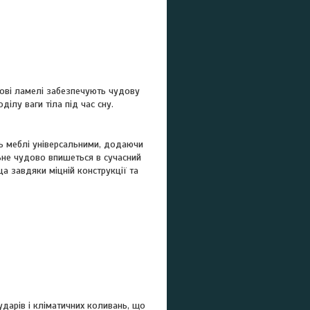
кові ламелі забезпечують чудову
ілу ваги тіла під час сну.
ть меблі універсальними, додаючи
ьне чудово впишеться в сучасний
а завдяки міцній конструкції та
ударів і кліматичних коливань, що