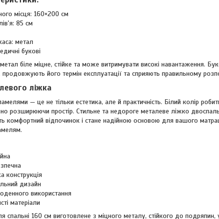
ного місця: 160×200 см
ів'я: 85 см
каса: метал
едичні букові
метал біле міцне, стійке та може витримувати високі навантаження. Бу
 продовжують його термін експлуатації та сприяють правильному розпод
левого ліжка
амелями — це не тільки естетика, але й практичність. Білий колір роби
ально розширюючи простір. Стильне та недороге металеве ліжко двоспал
ить комфортний відпочинок і стане надійною основою для вашого матрац
амелям.
ійна
езпечна
ка конструкція
ильний дизайн
оденного використання
сті матеріали
 спальні 160 см виготовлене з міцного металу, стійкого до подряпин, 