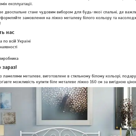
рмін експлуатації.
е двоспальне стане чудовим вибором для будь-якої спальні, де важливі
 Оформляйте замовлення на ліжко металеву білого кольору та насолод
!
ть нас
 по всій Україні
наявності
 виробника
 зараз!
з ламелями металеве, виготовлене в стильному білому кольорі, подар
роґавте можливість купити біле металеве ліжко 160 см за вигідною ціно