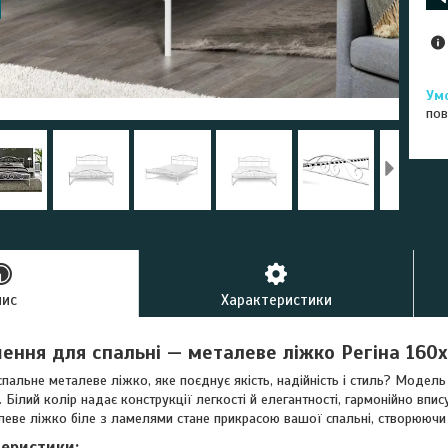
пов
пис
Характеристики
шення для спальні — металеве ліжко Регіна 160
пальне металеве ліжко, яке поєднує якість, надійність і стиль? Модель
у. Білий колір надає конструкції легкості й елегантності, гармонійно вп
еве ліжко біле з ламелями стане прикрасою вашої спальні, створюючи
теристики: