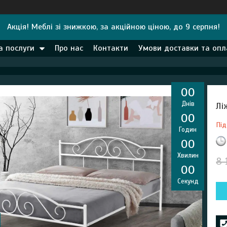
Акція! Меблі зі знижкою, за акційною ціною, до 9 серпня!
а послуги
Про нас
Контакти
Умови доставки та опл
0
0
Днів
Лі
0
0
Під
Годин
0
0
Хвилин
8 
0
0
Секунд