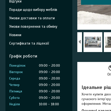
Відгуки
Поради щодо вибору меблів
Умови доставки та оплати
Умови повернення та обміну
Новини
Сертифікати та ліцензії
Графік роботи
Понеділок
09:00
20:00
Вівторок
09:00
20:00
О
Середа
09:00
20:00
Четвер
09:00
20:00
Ідеальне рі
Пʼятниця
09:00
20:00
Хочете купити двос
Субота
09:00
20:00
сучасного інтер'єр
оформлення. Метал
Неділя
10:00
18:00
Основні харак