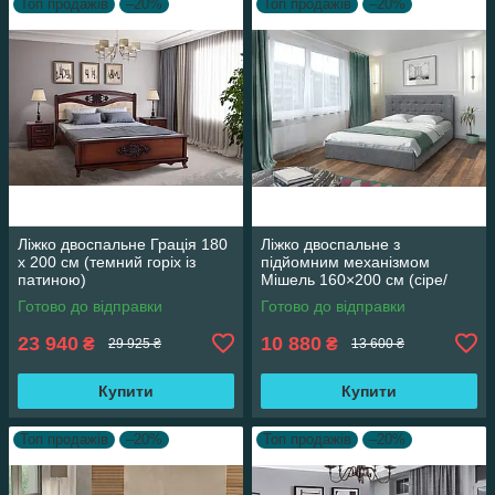
Топ продажів
–20%
Топ продажів
–20%
Ліжко двоспальне Грація 180
Ліжко двоспальне з
х 200 см (темний горіх із
підйомним механізмом
патиною)
Мішель 160×200 см (сіре/
Аляска 05)
Готово до відправки
Готово до відправки
23 940
10 880
₴
₴
29 925 ₴
13 600 ₴
Купити
Купити
Топ продажів
–20%
Топ продажів
–20%