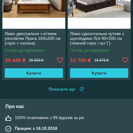
Ліжко двоспальне з м'яким
Ліжко односпальне кутове з
узголів'ям Прага 160х200 см
шухлядами Лілі 90×200 см
(горіх + патина)
(темний горіх / кут Г)
Готово до відправки
Готово до відправки
20 440
12 700
₴
₴
25 550 ₴
15 875 ₴
Купити
Купити
Показати ще
Про нас
100% позитивних з 99 відгуків за рік
Працює з 16.10.2018