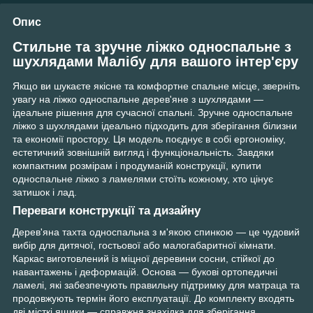
Опис
Стильне та зручне ліжко односпальне з
шухлядами Малібу для вашого інтер'єру
Якщо ви шукаєте якісне та комфортне спальне місце, зверніть
увагу на ліжко односпальне дерев'яне з шухлядами —
ідеальне рішення для сучасної спальні. Зручне односпальне
ліжко з шухлядами ідеально підходить для зберігання білизни
та економії простору. Ця модель поєднує в собі ергономіку,
естетичний зовнішній вигляд і функціональність. Завдяки
компактним розмірам і продуманій конструкції, купити
односпальне ліжко з ламелями стоїть кожному, хто цінує
затишок і лад.
Переваги конструкції та дизайну
Дерев'яна тахта односпальна з м'якою спинкою — це чудовий
вибір для дитячої, гостьової або малогабаритної кімнати.
Каркас виготовлений із міцної деревини сосни, стійкої до
навантажень і деформацій. Основа — букові ортопедичні
ламелі, які забезпечують правильну підтримку для матраца та
продовжують термін його експлуатації. До комплекту входять
дві місткі ящики — справжня знахідка для зберігання