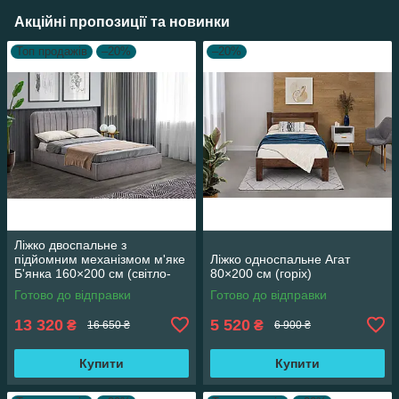
Акційні пропозиції та новинки
Топ продажів
–20%
–20%
Ліжко двоспальне з
підйомним механізмом м'яке
Ліжко односпальне Агат
Б'янка 160×200 см (світло-
80×200 см (горіх)
сіре)
Готово до відправки
Готово до відправки
13 320
5 520
₴
₴
16 650 ₴
6 900 ₴
Купити
Купити