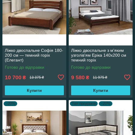
Ліжко двоспальне Софія 180-
Ліжко двоспальне з м'яким
200 см — темний горіх
узголів'ям Еріка 140х200 см
(Елегант)
темний горіх
Готово до відправки
Готово до відправки
10 700
9 580
₴
₴
13 375 ₴
11 975 ₴
Купити
Купити
–20%
Топ продажів
–20%