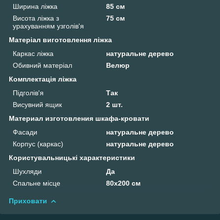
Ширина ліжка
85 см
Висота ліжка з
75 см
урахуванням узголів'я
Матеріал виготовлення ліжка
Каркас ліжка
натуральне дерево
Обивний матеріал
Велюр
Комплектація ліжка
Підголів'я
Так
Висувний ящик
2 шт.
Материал изготовления шкафа-кровати
Фасади
натуральне дерево
Корпус (каркас)
натуральне дерево
Користувальницькі характеристики
Шухляди
Да
Спальне місце
80х200 см
Приховати