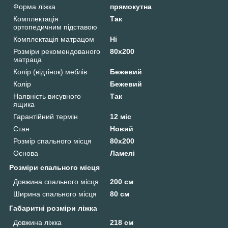
Форма ліжка
прямокутна
Комплектація
Так
ортопедичним підставою
Комплектація матрацом
Ні
Розміри рекомендованого
80х200
матраца
Колір (відтінок) меблів
Бежевий
Колір
Бежевий
Наявність висувного
Так
ящика
Гарантійний термін
12 міс
Стан
Новий
Розмір спального місця
80х200
Основа
Ламелі
Розміри спального місця
Довжина спального місця
200 см
Ширина спального місця
80 см
Габаритні розміри ліжка
Довжина ліжка
218 см