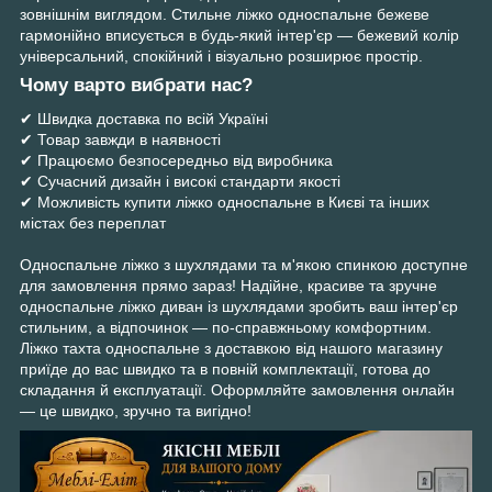
зовнішнім виглядом. Стильне ліжко односпальне бежеве
гармонійно вписується в будь-який інтер'єр — бежевий колір
універсальний, спокійний і візуально розширює простір.
Чому варто вибрати нас?
✔ Швидка доставка по всій Україні
✔ Товар завжди в наявності
✔ Працюємо безпосередньо від виробника
✔ Сучасний дизайн і високі стандарти якості
✔ Можливість купити ліжко односпальне в Києві та інших
містах без переплат
Односпальне ліжко з шухлядами та м'якою спинкою доступне
для замовлення прямо зараз! Надійне, красиве та зручне
односпальне ліжко диван із шухлядами зробить ваш інтер'єр
стильним, а відпочинок — по-справжньому комфортним.
Ліжко тахта односпальне з доставкою від нашого магазину
приїде до вас швидко та в повній комплектації, готова до
складання й експлуатації. Оформляйте замовлення онлайн
— це швидко, зручно та вигідно!