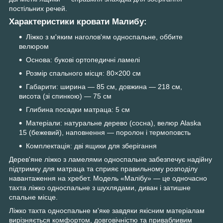
постільних речей.
Характеристики кровати Малибу:
Ліжко з м'яким наголов'ям односпальне, оббите
велюром
Основа: букові ортопедичні ламелі
Розмір спального місця: 80×200 см
Габарити: ширина — 85 см, довжина — 218 см,
висота (зі спинкою) — 75 см
Глибина посадки матраца: 5 см
Матеріали: натуральне дерево (сосна), велюр Alaska
15 (бежевий), наповнення — поролон і термоповсть
Комплектація: дві ящики для зберігання
Дерев'яне ліжко з ламелями односпальне забезпечує надійну
підтримку для матраца та сприяє правильному розподілу
навантаження на хребет. Модель «Малібу» — це одночасно
тахта ліжко односпальне з шухлядами, диван і затишне
спальне місце.
Ліжко тахта односпальне м'яке завдяки якісним матеріалам
вирізняється комфортом, довговічністю та привабливим