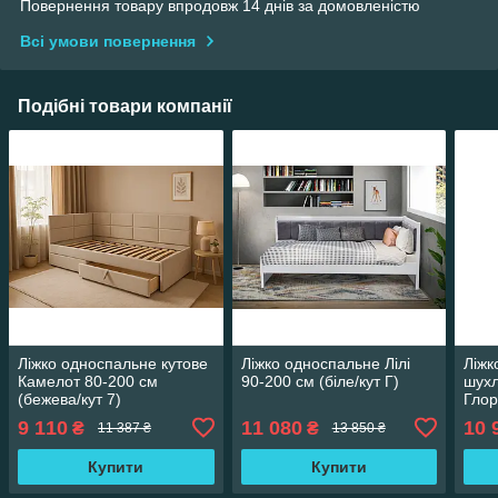
Повернення товару впродовж 14 днів за домовленістю
Всі умови повернення
Подібні товари компанії
Ліжко односпальне кутове
Ліжко односпальне Лілі
Ліжк
Камелот 80-200 см
90-200 см (біле/кут Г)
шухл
(бежева/кут 7)
Глор
9 110
11 080
10 
₴
₴
11 387 ₴
13 850 ₴
Купити
Купити