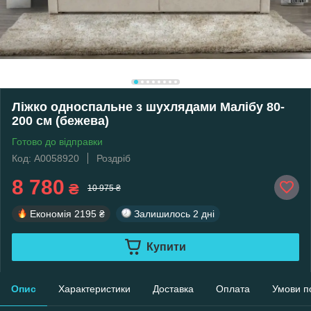
Ліжко односпальне з шухлядами Малібу 80-
200 см (бежева)
Готово до відправки
Код: А0058920
Роздріб
8 780
₴
10 975 ₴
Економія
2195 ₴
Залишилось
2 дні
Купити
Опис
Характеристики
Доставка
Оплата
Умови п