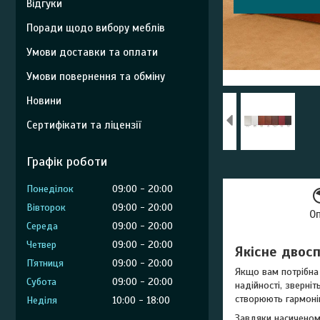
Відгуки
Поради щодо вибору меблів
Умови доставки та оплати
Умови повернення та обміну
Новини
Сертифікати та ліцензії
Графік роботи
Понеділок
09:00
20:00
Вівторок
09:00
20:00
О
Середа
09:00
20:00
Четвер
09:00
20:00
Якісне двос
Пʼятниця
09:00
20:00
Якщо вам потрібна 
Субота
09:00
20:00
надійності, зверні
створюють гармонію
Неділя
10:00
18:00
Завдяки насиченом