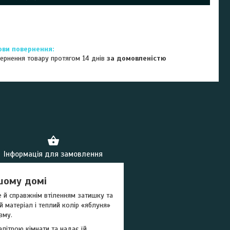
ернення товару протягом 14 днів
за домовленістю
Інформація для замовлення
шому домі
е й справжнім втіленням затишку та
 матеріал і теплий колір «яблуня»
зму.
літрою кімнати та надає їй