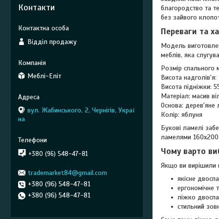
Контакти
благородство та те
без зайвого клопот
Переваги та х
Відділ продажу
Модель виготовлен
меблів, яка слугув
Розмір спального 
Меблі-Еліт
Висота надголів'я:
Висота підніжки: 5
Матеріал: масив ві
Основа: дерев'яне
вул. Жабинського, 2, Чернігів, Украї
Колір: яблуня
на
Букові ламелі заб
ламелями 160х200 
Чому варто ви
+380 (96) 548-47-81
Якщо ви вирішили к
trademarket84@gmail.com
якісне двосп
+380 (96) 548-47-81
ергономічне т
+380 (96) 548-47-81
ліжко двоспа
стильний зовн