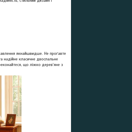
дійність, стильний дизайн і
правлення якнайшвидше. Не проґавте
 та надійне класичне двоспальне
реконайтеся, що ліжко дерев'яне з