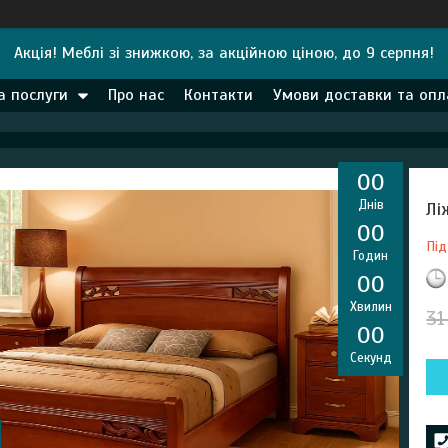
Акція! Меблі зі знижкою, за акційною ціною, до 9 серпня!
а послуги
Про нас
Контакти
Умови доставки та опл
0
0
Днів
Лі
0
0
Під
Годин
0
0
Хвилин
31
0
0
Секунд