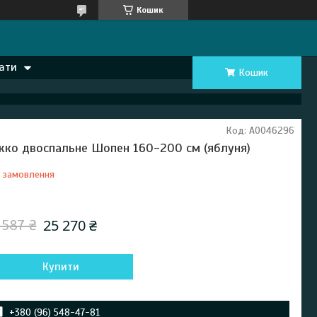
Кошик
ати
Кошик
Код:
А0046296
жко двоспальне Шопен 160-200 см (яблуня)
 замовлення
Відправка з 06 серпня 2027
25 270 ₴
 587 ₴
Купити
+380 (96) 548-47-81