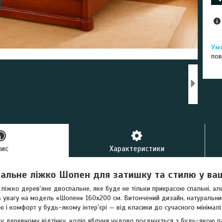
пов
пис
Характеристики
пальне ліжко Шопен для затишку та стилю у ва
ліжко дерев'яне двоспальне, яке буде не тільки прикрасою спальні, ал
ть увагу на модель «Шопен» 160х200 см. Витончений дизайн, натуральний
 і комфорт у будь-якому інтер'єрі — від класики до сучасного мінімалі
у деревному відтінку, колір яблуня чудово поєднується з будь-якою па