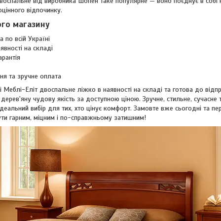
оспальне від виробника Шопен таке популярне — воно поєднує в собі на
цінного відпочинку.
го магазину
 по всій Україні
явності на складі
арантія
ня та зручне оплата
і Меблі-Еліт двоспальне ліжко в наявності на складі та готова до від
дерев'яну чудову якість за доступною ціною. Зручне, стильне, сучасне
еальний вибір для тих, хто цінує комфорт. Замовте вже сьогодні та пе
ти гарним, міцним і по-справжньому затишним!