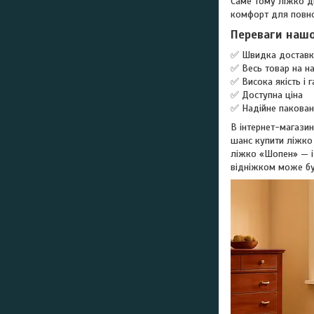
Саме тому ліжко дв
комфорт для повно
Переваги нашо
✅ Швидка доставка
✅ Весь товар на на
✅ Висока якість і г
✅ Доступна ціна
✅ Надійне пакован
В інтернет-магазин
шанс купити ліжко 
ліжко «Шопен» — ід
відніжком може бу