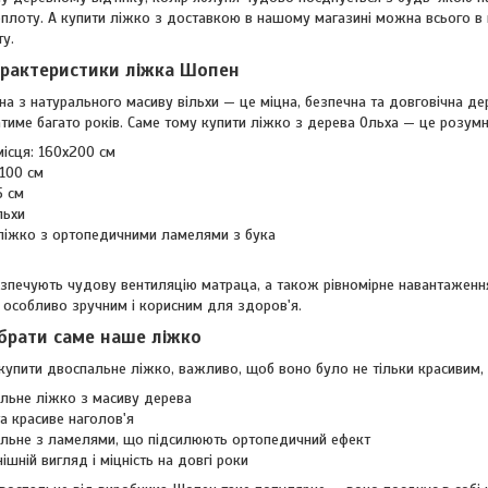
плоту. А купити ліжко з доставкою в нашому магазині можна всього в 
у.
арактеристики ліжка Шопен
а з натурального масиву вільхи — це міцна, безпечна та довговічна де
атиме багато років. Саме тому купити ліжко з дерева Ольха — це розумн
місця: 160x200 см
 100 см
5 см
льхи
 ліжко з ортопедичними ламелями з бука
езпечують чудову вентиляцію матраца, а також рівномірне навантаження
особливо зручним і корисним для здоров'я.
брати саме наше ліжко
упити двоспальне ліжко, важливо, щоб воно було не тільки красивим, а
альне ліжко з масиву дерева
а красиве наголов'я
льне з ламелями, що підсилюють ортопедичний ефект
ішній вигляд і міцність на довгі роки