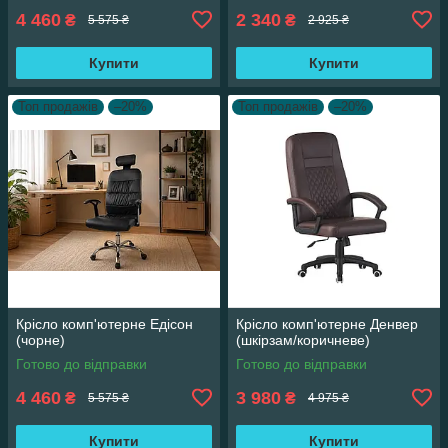
4 460
2 340
₴
₴
5 575 ₴
2 925 ₴
Купити
Купити
Топ продажів
–20%
Топ продажів
–20%
Крісло комп'ютерне Едісон
Крісло комп'ютерне Денвер
(чорне)
(шкірзам/коричневе)
Готово до відправки
Готово до відправки
4 460
3 980
₴
₴
5 575 ₴
4 975 ₴
Купити
Купити