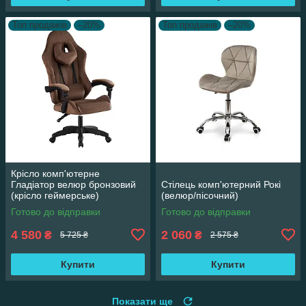
Топ продажів
–20%
Топ продажів
–20%
Крісло комп'ютерне
Гладіатор велюр бронзовий
Стілець комп'ютерний Рокі
(крісло геймерське)
(велюр/пісочний)
Готово до відправки
Готово до відправки
4 580
2 060
₴
₴
5 725 ₴
2 575 ₴
Купити
Купити
Показати ще