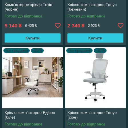
Комп’ютерне крісло Токіо
Крісло комп'ютерне Тонус
(чорне)
(бежевий)
Готово до відправки
Готово до відправки
5 140
2 340
₴
₴
6 425 ₴
2 925 ₴
Купити
Купити
Топ продажів
–20%
Топ продажів
–20%
Крісло комп'ютерне Едісон
Крісло комп'ютерне Тонус
(біле)
(сіре)
Готово до відправки
Готово до відправки