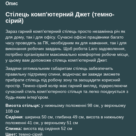
Опис
Стілець комп'ютерний Джет (темно-
сірий)
Зараз гарний комп'ютерний стілець просто незамінна річ як
для дому, так і для офісу. Сучасні офісні працівники багато
часу проводять за ПК, необхідним як для навчання, так і для
виконання робочих завдань. Щоб робота Laro задоволення,
потрібно організувати максимально комфортне робоче місце,
у цьому вам допоможе стілець комп'ютерний Джет.
Завдяки оптимальним габаритам стілець забезпечить
правильну підтримку спини, водночас ви завжди зможете
прибрати стілець під робочу зону та заощадити корисний
простір. Темно-сірий колір має гарний вигляд, підкреслюючи
сучасний стиль комп'ютерного стільця та легко поєднується з
будь-яким інтер'єром.
Висота стільця:
у нижньому положенні 98 см, у верхньому
108 см
Сидіння
: ширина 50 см, глибина 49 см, висота в нижньому
положенні 41 см, у верхньому 51 см
Спинка:
висота від сидіння 52 см
Цвет:
темно-сірий