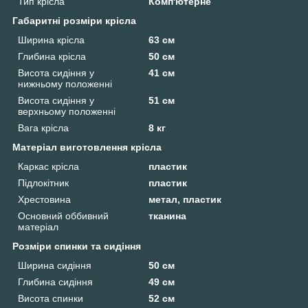
Тип крісла
Комп'ютерне
Габаритні розміри крісла
Ширина крісла
63 см
Глибина крісла
50 см
Висота сидіння у
41 см
нижньому положенні
Висота сидіння у
51 см
верхньому положенні
Вага крісла
8 кг
Матеріал виготовлення крісла
Каркас крісла
пластик
Підлокітник
пластик
Хрестовина
метал, пластик
Основний оббивний
тканина
матеріал
Розміри спинки та сидіння
Ширина сидіння
50 см
Глибина сидіння
49 см
Висота спинки
52 см