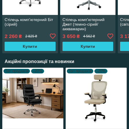
Стілець комп'ютерний Біт
Стілець комп'ютерний
Стіл
(сірий)
Джет (темно-сірий/
(сві
акквамарин)
2 260
3 650
3 1
₴
₴
2 825 ₴
4 562 ₴
Купити
Купити
Акційні пропозиції та новинки
Топ продажів
–20%
Топ продажів
–20%