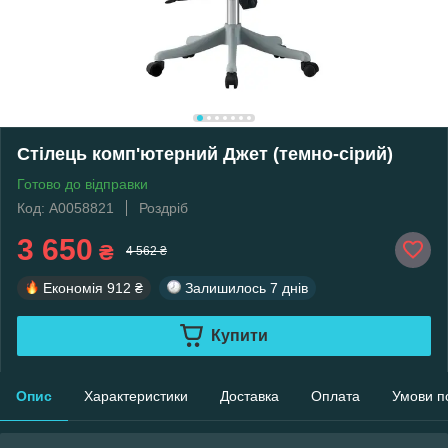
Стілець комп'ютерний Джет (темно-сірий)
Готово до відправки
Код: А0058821
Роздріб
3 650
₴
4 562 ₴
Економія
912 ₴
Залишилось
7 днів
Купити
Опис
Характеристики
Доставка
Оплата
Умови п