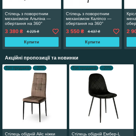
Стілець з поворотним
Стілець з поворотним
Кріс
механізмом Альпіна —
механізмом Каліпсо —
меха
обертання на 360°
обертання на 360°
обер
(мікрофібра/сірий вінтаж)
(велюр/темно-сірий)
(вел
3 380
3 550
2 9
₴
₴
4 225 ₴
4 437 ₴
Купити
Купити
Акційні пропозиції та новинки
Топ продажів
–20%
Топ продажів
–20%
Стілець обідній Айс ніжки
Стілець обідній Ембер-L