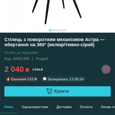
Стілець з поворотним механізмом Астра —
обертання на 360° (велюр/темно-сірий)
Готово до відправки
Код: А0061408
Роздріб
2 040
₴
2 550 ₴
Економія
510 ₴
Залишилось
13:30:24
Купити
Опис
Характеристики
Доставка
Оплата
Умови п