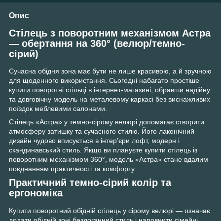
Опис
Стілець з поворотним механізмом Астра
— обертання на 360° (велюр/темно-
сірий)
Сучасна обідня зона має бути не лише красивою, а й зручною
для щоденного використання. Сьогодні набагато простіше
купити поворотні стільці в інтернет-магазині, обравши надійну
та довговічну модель на металевому каркасі без виснажливих
поїздок меблевими салонами.
Стілець «Астра» у темно-сірому велюрі допомагає створити
атмосферу затишку та сучасного стилю. Його лаконічний
дизайн чудово вписується в інтер’єри лофт, модерн і
скандинавський стиль. Якщо ви плануєте купити стілець із
поворотним механізмом 360°, модель «Астра» стане вдалим
поєднанням практичності та комфорту.
Практичний темно-сірий колір та
ергономіка
Купити поворотний обідній стілець у сірому велюрі — означає
додати обідній зоні бездоганний стиль і наповнити сімейні