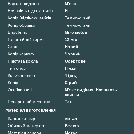
Варіант сидіння
М'яке
Наявність підлокітників
Ні
Колір (відтінок) меблів
Темно-сірий
Колір оббивки
Темно-сірий
Виробник
Мікс меблі
Гарантійний термін
12 міс
Стан
Новий
Колір каркасу
Чорний
Підстава крісла
Обертове
Тип опор
Ніжки
Кількість опор
4 (шт.)
Колір
Сірий
Особливості
М'яке сидіння, Наявність
спинки
Поворотний механізм
Так
Матеріал виготовлення
Каркас стільця
метал
Обивний матеріал
Велюр
Матеріал основи
Метал