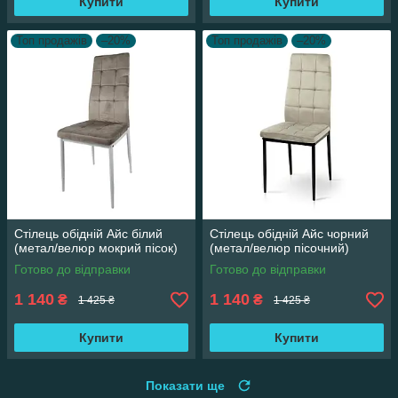
Купити
Купити
Топ продажів
–20%
Топ продажів
–20%
Стілець обідній Айс білий
Стілець обідній Айс чорний
(метал/велюр мокрий пісок)
(метал/велюр пісочний)
Готово до відправки
Готово до відправки
1 140
1 140
₴
₴
1 425 ₴
1 425 ₴
Купити
Купити
Показати ще