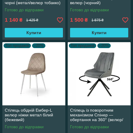
чорні (метал/велюр тобакко)
велюр (чорний)
Готово до відправки
Готово до відправки
1 140
1 500
₴
₴
1 425 ₴
1 875 ₴
Купити
Купити
Топ продажів
–20%
Топ продажів
–20%
Стілець обідній Ембер-L
Стілець із поворотним
велюр ніжки метал білий
механізмом Спінер —
(бежевий)
обертання на 360° (велюр/
сірий)
Готово до відправки
Готово до відправки