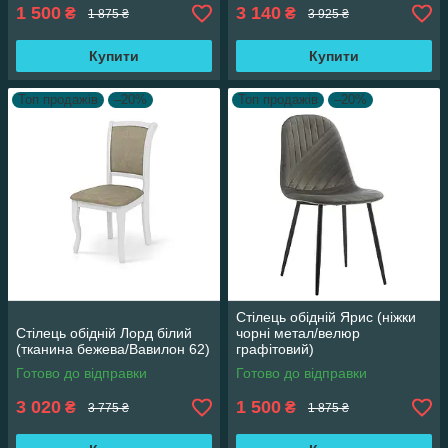
1 500
3 140
₴
₴
1 875 ₴
3 925 ₴
Купити
Купити
Топ продажів
–20%
Топ продажів
–20%
Стілець обідній Ярис (ніжки
Стілець обідній Лорд білий
чорні метал/велюр
(тканина бежева/Вавилон 62)
графітовий)
Готово до відправки
Готово до відправки
3 020
1 500
₴
₴
3 775 ₴
1 875 ₴