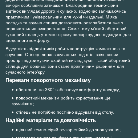
вечори особливим затишком. Благородний темно-сірий
відтінок виглядає дорого й сучасно, водночас залишаючись
практичним і універсальним для кухні чи їдальні. М’яка
посадка та зручна спинка дозволяють розслабитися вже з
перших хвилин використання. Саме тому м’який обертовий
кухонний стілець у темно-сірому велюрі чудово підходить для
щоденного комфорту.
Відсутність підлокітників робить конструкцію компактною та
зручною. Стілець легко засувається під стіл, звільняючи
простір і підтримуючи охайний вигляд кухні. Такий обертовий
стілець для обідньої зони стане практичним рішенням для
сучасного інтер’єру.
Переваги поворотного механізму
обертання на 360° забезпечує комфортну посадку;
поворотний механізм робить користування ще
зручнішим;
стілець не потрібно постійно відсувати від столу.
Надійні матеріали та довговічність
щільний темно-сірий велюр стійкий до зношування;
металева основа та ніжки витримують щоденні