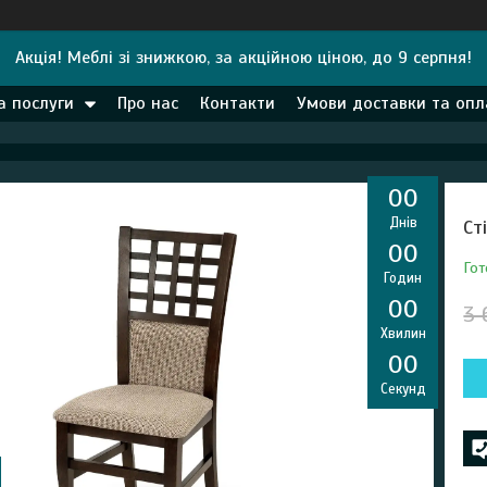
Акція! Меблі зі знижкою, за акційною ціною, до 9 серпня!
а послуги
Про нас
Контакти
Умови доставки та опл
0
0
Днів
Ст
0
0
Гот
Годин
0
0
3 
Хвилин
0
0
Секунд