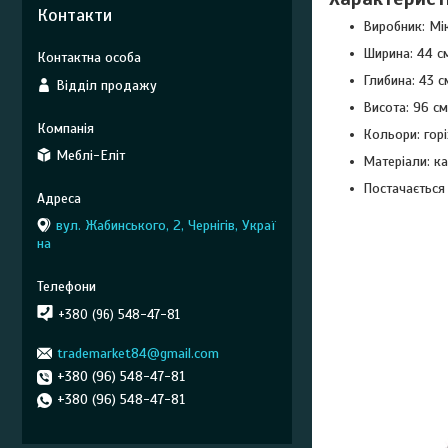
Контакти
Виробник: Мі
Ширина: 44 с
Глибина: 43 с
Відділ продажу
Висота: 96 см
Кольори: горі
Меблі-Еліт
Матеріали: ка
Постачається 
вул. Жабинського, 2, Чернігів, Украї
на
+380 (96) 548-47-81
trademarket84@gmail.com
+380 (96) 548-47-81
+380 (96) 548-47-81