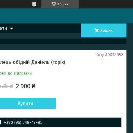
Кошик
ати
Кошик
Код:
А0032958
ілець обідній Даніель (горіх)
ово до відправки
2 900 ₴
625 ₴
Купити
+380 (96) 548-47-81