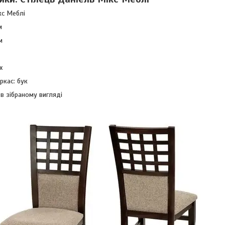
кс Меблі
м
м
х
ркас: бук
в зібраному вигляді