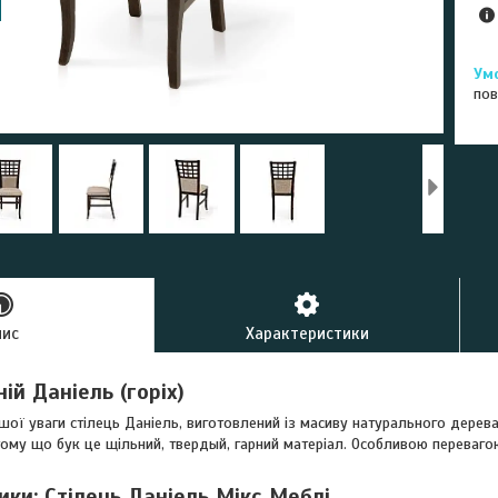
пов
пис
Характеристики
ній Даніель (горіх)
шої уваги
стілець Даніель,
виготовлений із масиву натурального дерева
ому що бук це щільний, твердый, гарний
матеріал. Особливою перевагою
ки: Стілець Даніель Мікс Меблі