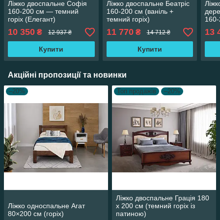
Ліжко двоспальне Софія
Ліжко двоспальне Беатріс
Ліжк
160-200 см — темний
160-200 см (ваніль +
дере
горіх (Елегант)
темний горіх)
160-
10 350
11 770
13 
₴
₴
12 937 ₴
14 712 ₴
Купити
Купити
Акційні пропозиції та новинки
–20%
Топ продажів
–20%
Ліжко двоспальне Грація 180
Ліжко односпальне Агат
х 200 см (темний горіх із
80×200 см (горіх)
патиною)