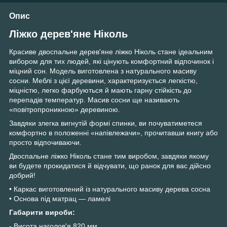
Опис
Ліжко дерев'яне Ніколь
Красиве двоспальне дерев'яне ліжко Ніколь стане ідеальним
вибором для тих людей, які цінують комфортний відпочинок і
міцний сон. Модель виготовлена з натурального масиву
сосни. Меблі з цієї деревини, характеризується легкістю,
міцністю, легко фарбуються й мають гарну стійкість до
перепадів температур. Масив сосни ще називають
«повітропроникною» деревиною.
Завдяки злегка вигнутій формі спинки, ви почуватиметеся
комфортно в положенні «напівлежачи», прочитавши книгу або
просто відпочиваючи.
Двоспальне ліжко Ніколь стане тим виробом, завдяки якому
ви будете прокидатися й відчувати, що ранок для вас дійсно
добрий!
• Каркас виготовлений із натурального масиву дерева сосна
• Основа під матрац — ламелі
Габарити вироби:
- Висота наголов'я 820 мм