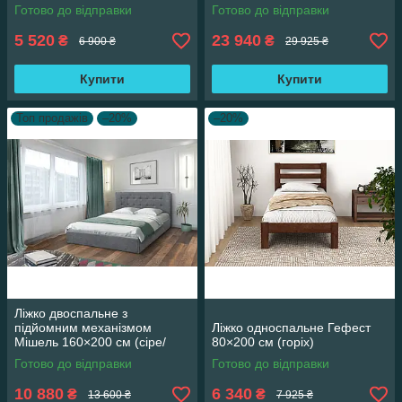
Готово до відправки
Готово до відправки
5 520
23 940
₴
₴
6 900 ₴
29 925 ₴
Купити
Купити
Топ продажів
–20%
–20%
Ліжко двоспальне з
підйомним механізмом
Ліжко односпальне Гефест
Мішель 160×200 см (сіре/
80×200 см (горіх)
Аляска 05)
Готово до відправки
Готово до відправки
10 880
6 340
₴
₴
13 600 ₴
7 925 ₴