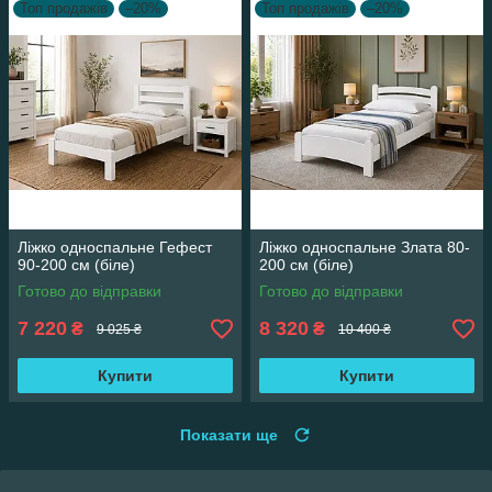
Топ продажів
–20%
Топ продажів
–20%
Ліжко односпальне Гефест
Ліжко односпальне Злата 80-
90-200 см (біле)
200 см (біле)
Готово до відправки
Готово до відправки
7 220
8 320
₴
₴
9 025 ₴
10 400 ₴
Купити
Купити
Показати ще