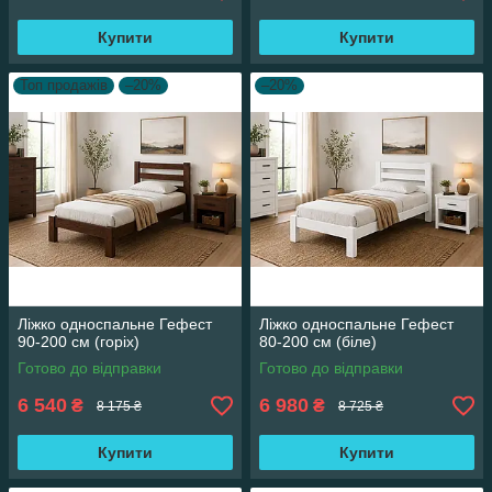
Купити
Купити
Топ продажів
–20%
–20%
Ліжко односпальне Гефест
Ліжко односпальне Гефест
90-200 см (горіх)
80-200 см (біле)
Готово до відправки
Готово до відправки
6 540
6 980
₴
₴
8 175 ₴
8 725 ₴
Купити
Купити