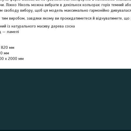
и. Ліжко Ніколь можна вибрати в декількох кольорах: горіх темний аб
ам свободу вибору, щоб ця модель максимально гармонійно дивувалася в
е тим виробом, завдяки якому ви прокидатиметеся й відчуватимете, що 
ний із натурального масиву дерева сосна
ц — ламелі
я 820 мм
00 мм
800 х 2000 мм