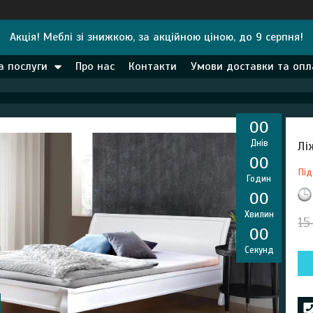
Акція! Меблі зі знижкою, за акційною ціною, до 9 серпня!
а послуги
Про нас
Контакти
Умови доставки та опл
0
0
Днів
Лі
0
0
Під
Годин
0
0
Хвилин
15
0
0
Секунд