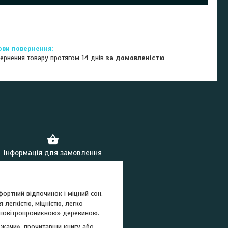
ернення товару протягом 14 днів
за домовленістю
Інформація для замовлення
ортний відпочинок і міцний сон.
 легкістю, міцністю, легко
 «повітропроникною» деревиною.
ежачи», прочитавши книгу або