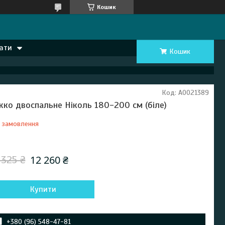
Кошик
ати
Кошик
Код:
А0021389
жко двоспальне Ніколь 180-200 см (біле)
 замовлення
Відправка з 06 серпня 2027
12 260 ₴
 325 ₴
Купити
+380 (96) 548-47-81