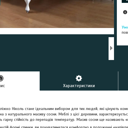
пов
пис
Характеристики
ліжко Ніколь стане ідеальним вибором для тих людей, які цінують комф
 з натурального масиву сосни. Меблі з цієї деревини, характеризується
ь гарну стійкість до перепадів температур. Масив сосни ще називають
гнутій формі спинки, ви почуватиметеся комфортно в положенні «напівл